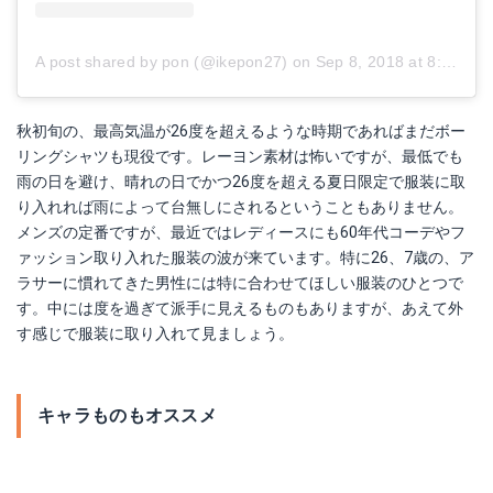
A post shared by pon (@ikepon27)
on
Sep 8, 2018 at 8:10pm PDT
秋初旬の、最高気温が26度を超えるような時期であればまだボー
リングシャツも現役です。レーヨン素材は怖いですが、最低でも
雨の日を避け、晴れの日でかつ26度を超える夏日限定で服装に取
り入れれば雨によって台無しにされるということもありません。
メンズの定番ですが、最近ではレディースにも60年代コーデやフ
ァッション取り入れた服装の波が来ています。特に26、7歳の、ア
ラサーに慣れてきた男性には特に合わせてほしい服装のひとつで
す。中には度を過ぎて派手に見えるものもありますが、あえて外
す感じで服装に取り入れて見ましょう。
キャラものもオススメ