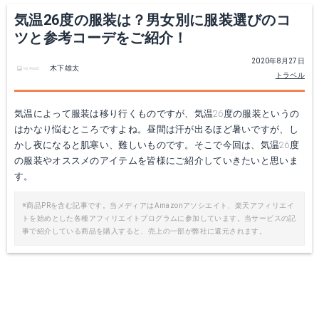
気温26度の服装は？男女別に服装選びのコ
ツと参考コーデをご紹介！
2020年8月27日
木下雄太
トラベル
気温によって服装は移り行くものですが、気温26度の服装というの
はかなり悩むところですよね。昼間は汗が出るほど暑いですが、し
かし夜になると肌寒い、難しいものです。そこで今回は、気温26度
の服装やオススメのアイテムを皆様にご紹介していきたいと思いま
す。
※商品PRを含む記事です。当メディアはAmazonアソシエイト、楽天アフィリエイ
トを始めとした各種アフィリエイトプログラムに参加しています。当サービスの記
事で紹介している商品を購入すると、売上の一部が弊社に還元されます。