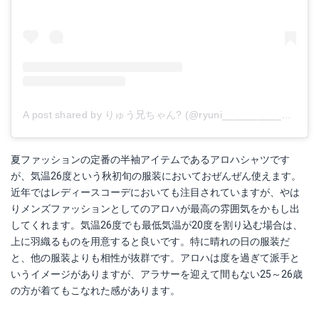
A post shared by りゅう兄ちゃん? (@ryuni__________can)
o
夏ファッションの定番の半袖アイテムであるアロハシャツです
が、気温26度という秋初旬の服装においておぜんぜん使えます。
近年ではレディースコーデにおいても注目されていますが、やは
りメンズファッションとしてのアロハが最高の雰囲気をかもし出
してくれます。気温26度でも最低気温が20度を割り込む場合は、
上に羽織るものを用意すると良いです。特に晴れの日の服装だ
と、他の服装よりも相性が抜群です。アロハは度を過ぎて派手と
いうイメージがありますが、アラサーを迎えて間もない25～26歳
の方が着てもこなれた感があります。