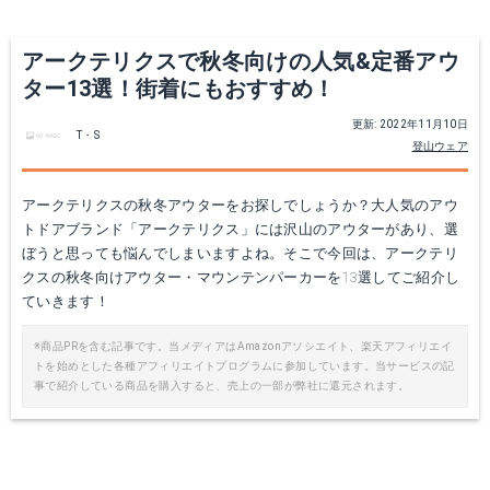
Yahoo!ショッピングで見る
Yahoo!ショッピングで見る
アークテリクスで秋冬向けの人気&定番アウ
ター13選！街着にもおすすめ！
更新: 2022年11月10日
T・S
登山ウェア
アークテリクスの秋冬アウターをお探しでしょうか？大人気のアウ
トドアブランド「アークテリクス」には沢山のアウターがあり、選
ぼうと思っても悩んでしまいますよね。そこで今回は、アークテリ
クスの秋冬向けアウター・マウンテンパーカーを13選してご紹介し
Arc'teryx Alpha AR
ARC'TERYX SQUAMISH HOODY
ていきます！
楽天で詳細を見る
Amazonで詳細を見る
※商品PRを含む記事です。当メディアはAmazonアソシエイト、楽天アフィリエイ
トを始めとした各種アフィリエイトプログラムに参加しています。当サービスの記
事で紹介している商品を購入すると、売上の一部が弊社に還元されます。
Yahoo!ショッピングで見る
楽天で詳細を見る
Yahoo!ショッピングで見る