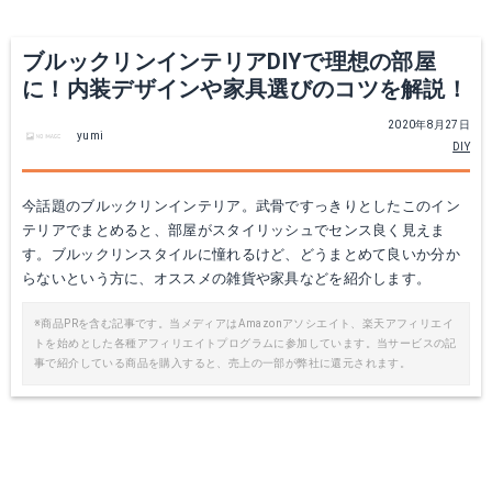
ブルックリンインテリアDIYで理想の部屋
に！内装デザインや家具選びのコツを解説！
2020年8月27日
yumi
DIY
今話題のブルックリンインテリア。武骨ですっきりとしたこのイン
テリアでまとめると、部屋がスタイリッシュでセンス良く見えま
ブライワックス トルエンフリー ジャコビアン 370ml 蜜蝋 ワックス 艶出し 茶 木製 家具 アンティーク ヴィンテージ 塗装 ディアウォール DIY BRIWAX
す。ブルックリンスタイルに憧れるけど、どうまとめて良いか分か
【 壁紙 のり付き 】おすすめの木目 ウッド柄コレクション のりつき
らないという方に、オススメの雑貨や家具などを紹介します。
Amazonで詳細を見る
楽天で詳細を見る
※商品PRを含む記事です。当メディアはAmazonアソシエイト、楽天アフィリエイ
トを始めとした各種アフィリエイトプログラムに参加しています。当サービスの記
楽天で詳細を見る
事で紹介している商品を購入すると、売上の一部が弊社に還元されます。