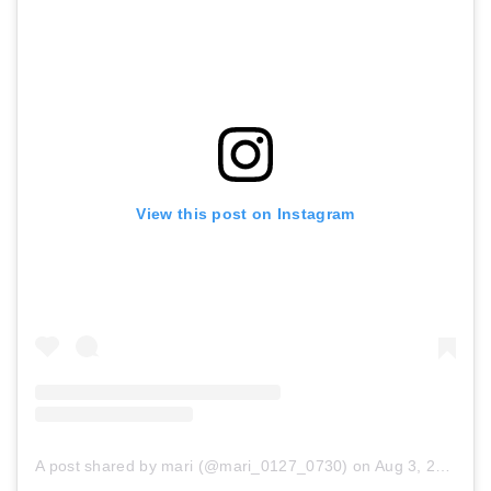
View this post on Instagram
A post shared by mari (@mari_0127_0730)
on
Aug 3, 2018 at 3:51am PDT