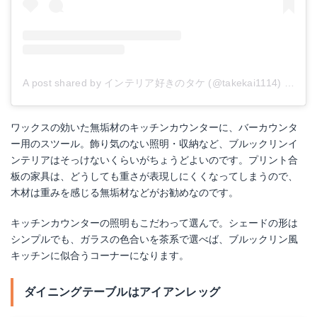
A post shared by インテリア好きのタケ (@takekai1114)
on
Sep
ワックスの効いた無垢材のキッチンカウンターに、バーカウンタ
ー用のスツール。飾り気のない照明・収納など、ブルックリンイ
ンテリアはそっけないくらいがちょうどよいのです。プリント合
板の家具は、どうしても重さが表現しにくくなってしまうので、
木材は重みを感じる無垢材などがお勧めなのです。
キッチンカウンターの照明もこだわって選んで。シェードの形は
シンプルでも、ガラスの色合いを茶系で選べば、ブルックリン風
キッチンに似合うコーナーになります。
ダイニングテーブルはアイアンレッグ