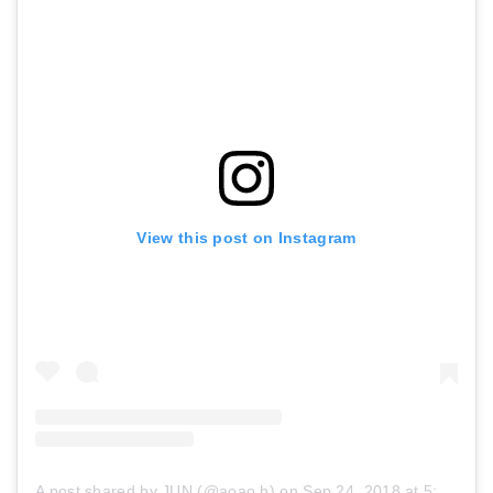
View this post on Instagram
A post shared by JUN (@aoao.h)
on
Sep 24, 2018 at 5:47am PDT