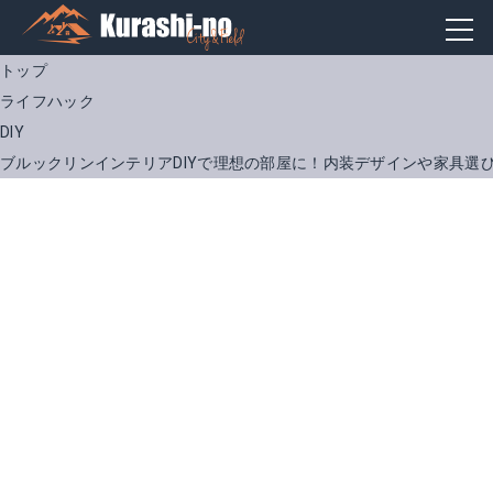
トップ
ライフハック
DIY
ブルックリンインテリアDIYで理想の部屋に！内装デザインや家具選
1日1か所捨てる！ワークブック （TJMOOK） [ やましたひでこ ]
トロリーテーブル Lサイズ 幅106cm ヴィンテージ風 木製ローテーブル 車輪付き センターテーブル アンティーク 西海岸 カリフォルニア 男前 ファクトリー インダストリアル コースタル【送料無料】[d]
Amazonで詳細を見る
楽天で詳細を見る
楽天で詳細を見る