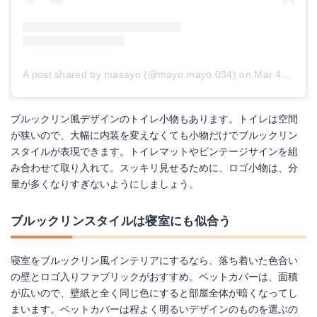
A post shared by masayo (@mayo.mayo.034)
on
Mar 4, 2018 at 3:39pm PST
ブルックリン風デザインのトイレ小物もあります。トイレは空間
が狭いので、大幅に内装を変えなくても小物だけでブルックリン
スタイルが表現できます。トイレマットやビンテージサインを組
み合わせて取り入れて。スッキリ見せるために、ロゴ小物は、分
量が多くなりすぎないようにしましょう。
ブルックリンスタイルは寝室にも似合う
寝室をブルックリン風インテリアにするなら、落ち着いた色合い
の壁とロゴ入りファブリックがおすすめ。ベットカバーは、面積
が広いので、壁紙と全く同じ色にすると部屋全体が暗くなってし
まいます。ベットカバーは程よく明るいデザインのものを選ぶの