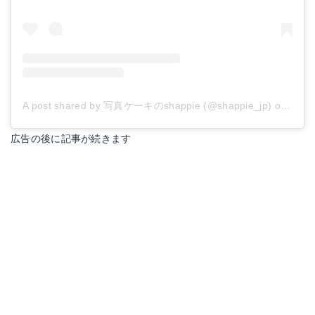
A post shared by 写真ケーキのshappie (@shappie_jp)
on
Mar 
広告の後に記事が続きます