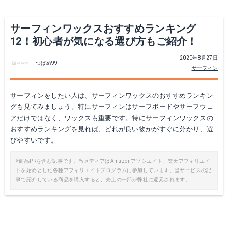
サーフィンワックスおすすめランキング
12！初心者が気になる選び方もご紹介！
2020年8月27日
つばめ99
サーフィン
サーフィンをしたい人は、サーフィンワックスのおすすめランキン
グも見てみましょう。特にサーフィンはサーフボードやサーフウェ
,セックスワックス｜ワックスコンテナ
グリーンフィックス｜ ワックス
アだけではなく、ワックスも重要です。特にサーフィンワックスの
おすすめランキングを見れば、どれが良い物かがすぐに分かり、選
Amazonで詳細を見る
Amazonで詳細を見る
びやすいです。
楽天で詳細を見る
楽天で詳細を見る
※商品PRを含む記事です。当メディアはAmazonアソシエイト、楽天アフィリエイ
トを始めとした各種アフィリエイトプログラムに参加しています。当サービスの記
事で紹介している商品を購入すると、売上の一部が弊社に還元されます。