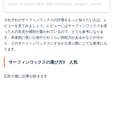
A post shared by 鈴木 啓祐 (@keisuke_snapper_suzuki)
on
Apr
それぞれのサーフィンワックスの評価をもっと知りたい人は、レ
ビューを見てみましょう。レビューにはサーフィンワックスを使
った人の意見や感想が書かれているので、とても参考になりま
す。具体的に使い心地やどれぐらい持続力があるかなどが分か
り、どのサーフィンワックスにするかを選ぶ際にとても参考にな
ります。
サーフィンワックスの選び方3 人気
広告の後に記事が続きます