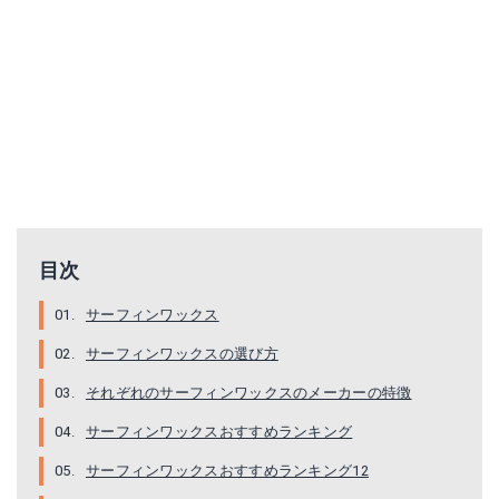
サーフオーガニックワックス｜ サーフィン ワックス
STICKY BUMPS 4個セット スティッキーバンプス サーフワックス/サーフボードワックス サーフボード滑り止め WARM（初夏用）
Amazonで詳細を見る
Amazonで詳細を見る
目次
サーフィンワックス
サーフィンワックスの選び方
それぞれのサーフィンワックスのメーカーの特徴
サーフィンワックスおすすめランキング
サーフィンワックスおすすめランキング12
BANANA WAX バナナワックス 80g サーフィン用ボードワックス / サーフボード滑り止め サーフィン用品 COOL
SEXWAX ワックス CLASSICS WARM 2個セット ココナッツの香り