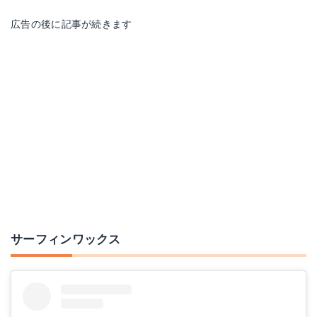
広告の後に記事が続きます
Famous サーフワックス Cool
GreenFixWax BASE COAT グリーンフィックスワックス 90g サーフィン用ボードワックス
Amazonで詳細を見る
Amazonで詳細を見る
サーフィンワックス
【Surf Organic 】サーフオーガニックワックス SURFIN SURF サーフ サーフィン ワックス
FU WAX(フーワックス) SURF WAX(サーフワックス) トロピカル(水温24℃～）