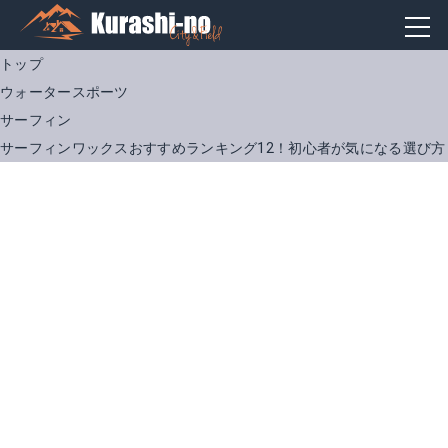
トップ
ウォータースポーツ
サーフィン
サーフィンワックスおすすめランキング12！初心者が気になる選び方
Sticky bumps(スティッキー バンプス) サーフィンSOFTBOARD用WAX(ワックス) WARM/TROP(ワームトロピカル)
バナナ ワックス｜ サーフィン
Amazonで詳細を見る
Amazonで詳細を見る
楽天で詳細を見る