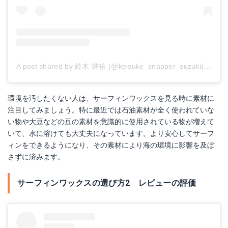
A post shared by 鈴木 啓祐 (@keisuke_snapper_suzuki)
on
Mar
環境を汚したくない人は、サーフィンワックスを見る時に素材に
注目してみましょう。特に最近では石油素材が全く使われていな
い物や大豆などの豆の素材を意識的に使用されている物が増えて
いて、水に溶けても大丈夫になっています。より安心してサーフ
ィンをできるようになり、その素材により海の環境に影響を及ぼ
さずに済みます。
サーフィンワックスの選び方2 レビューの評価