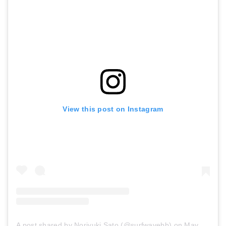
Amazonで詳細を見る
Amazonで詳細を見る
View this post on Instagram
SEX WAX セックスワックス サーフィン ワックス Quick Humps クイックハンプス QuickHumps
STICKY BUMPS 5個セット スティッキーバンプス サーフワックス/サーフボードワックス サーフボード滑り止め
Amazonで詳細を見る
Amazonで詳細を見る
A post shared by Noriyuki Sato (@surfwavebb)
on
May 13, 2018 at 9:28pm PDT