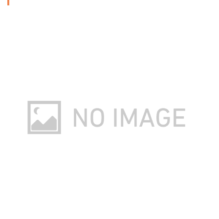
コールマン| パワーハウス ツーマントルランタン 290A740J
★ポーレックスコーヒーミル ミニ
Amazonで詳細を見る
Amazonで詳細を見る
楽天で詳細を見る
楽天で詳細を見る