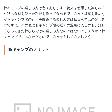
秋キャンプの楽しみ方は色々あります。焚火を使用した楽しみ方
や秋の食材を使った料理を作って食べる楽しみ方・紅葉を眺めな
がらキャンプ場の近くを散策する楽しみ方は秋ならではの楽しみ
方ですね。その他にもキャンプ場の近くの温泉に入るのも、涼し
くなってきた秋ならではの楽しみ方なのではないでしょうか？秋
スノーピーク CS-113
キャンプで、あなただけの楽しみ方を探してみましょう。
Amazonで詳細を見る
秋キャンプのメリット
楽天で詳細を見る
Yahoo!ショッピングで見る
primus プリムス 2245ランタン点火装置付 IP-2245A-S