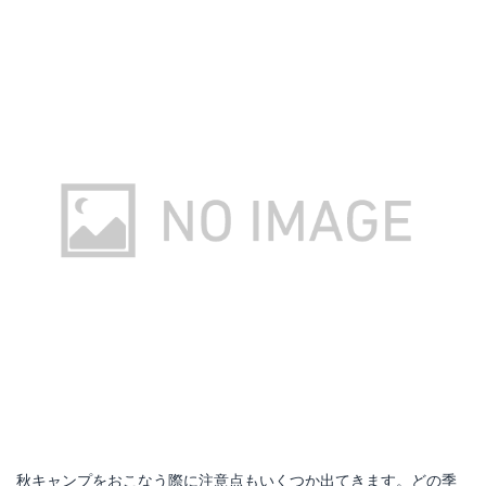
【スノーピーク】HDタープ“シールド”・ヘキサ（M）（TP-861）タープ ヘキサタープ スノーピーク ヘキサタープ キャンプ
Amazonで詳細を見る
楽天で詳細を見る
秋キャンプをおこなう際に注意点もいくつか出てきます。どの季