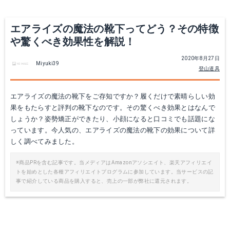
エアライズの魔法の靴下ってどう？その特徴
や驚くべき効果性を解説！
2020年8月27日
Miyuki39
登山道具
エアライズの魔法の靴下をご存知ですか？履くだけで素晴らしい効
果をもたらすと評判の靴下なのです。その驚くべき効果とはなんで
しょうか？姿勢矯正ができたり、小顔になると口コミでも話題にな
っています。今人気の、エアライズの魔法の靴下の効果について詳
しく調べてみました。
※商品PRを含む記事です。当メディアはAmazonアソシエイト、楽天アフィリエイ
トを始めとした各種アフィリエイトプログラムに参加しています。当サービスの記
事で紹介している商品を購入すると、売上の一部が弊社に還元されます。
[2足セット] AIRISE（エアライズ） BODY EXERCISE SOCKS (ネイビー)
Amazonで詳細を見る