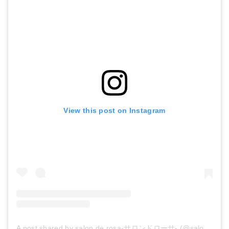
View this post on Instagram
A post shared by salon de rosa-サロンドローサ- (@salon.de.rosa.2014)