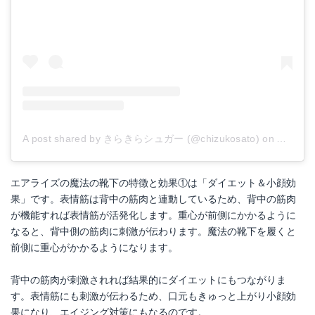
A post shared by きらきらシュガー (@chizukosato)
on
Aug 31,
エアライズの魔法の靴下の特徴と効果①は「ダイエット＆小顔効
果」です。表情筋は背中の筋肉と連動しているため、背中の筋肉
が機能すれば表情筋が活発化します。重心が前側にかかるように
なると、背中側の筋肉に刺激が伝わります。魔法の靴下を履くと
前側に重心がかかるようになります。
背中の筋肉が刺激されれば結果的にダイエットにもつながりま
す。表情筋にも刺激が伝わるため、口元もきゅっと上がり小顔効
果になり、エイジング対策にもなるのです。