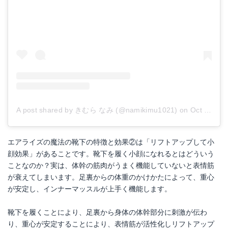
A post shared by きむら なみ (@namikimu1021)
on
Oct 3, 2017 at 7:25pm PDT
エアライズの魔法の靴下の特徴と効果②は「リフトアップして小
顔効果」があることです。靴下を履く小顔になれるとはどういう
ことなのか？実は、体幹の筋肉がうまく機能していないと表情筋
が衰えてしまいます。足裏からの体重のかけかたによって、重心
が安定し、インナーマッスルが上手く機能します。
靴下を履くことにより、足裏から身体の体幹部分に刺激が伝わ
り、重心が安定することにより、表情筋が活性化しリフトアップ