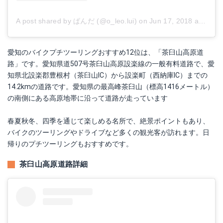
A post shared by ぱんだ (@o_leo.lui)
on
Jun 17, 2018 at 3:06am PDT
愛知のバイクプチツーリングおすすめ12位は、「茶臼山高原道
路」です。愛知県道507号茶臼山高原設楽線の一般有料道路で、愛
知県北設楽郡豊根村（茶臼山IC）から設楽町（西納庫IC）までの
14.2kmの道路です。愛知県の最高峰茶臼山（標高1416メートル）
の南側にある高原地帯に沿って道路が走っています
春夏秋冬、四季を通じて楽しめる名所で、絶景ポイントもあり、
バイクのツーリングやドライブなど多くの観光客が訪れます。日
帰りのプチツーリングもおすすめです。
茶臼山高原道路詳細