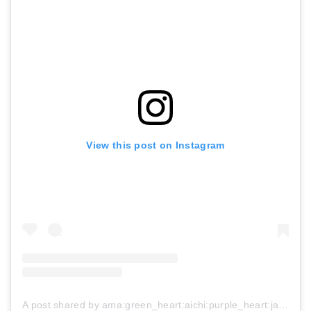
View this post on Instagram
A post shared by ama:green_heart:aichi:purple_heart:japan:heart: (@kiyo_ji_ji_ji_ji)