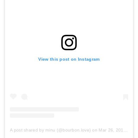
View this post on Instagram
A post shared by minu (@bourbon.love)
on
Mar 26, 2018 at 6:56am PDT