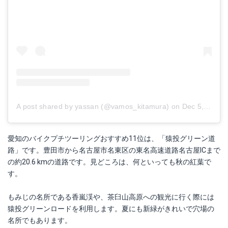
A post shared by yassan (@vamos_kitamura)
on
Dec 5, 2017 at 2:40am PST
愛知のバイクプチツーリングおすすめ11位は、「猿投グリーン道
路」です。豊田市から名古屋市名東区の東名高速道路名古屋ICまで
の約20.6 kmの道路です。見どころは、何といっても秋の紅葉で
す。
もみじの名所である香嵐渓や、茶臼山高原への観光に行く際には
猿投グリーンロードを利用します。夏にも新緑がきれいで穴場の
名所でもあります。