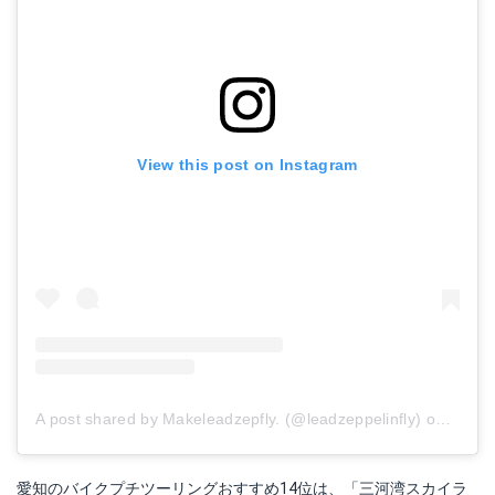
View this post on Instagram
A post shared by Makeleadzepfly. (@leadzeppelinfly)
on
Mar 1
愛知のバイクプチツーリングおすすめ14位は、「三河湾スカイラ