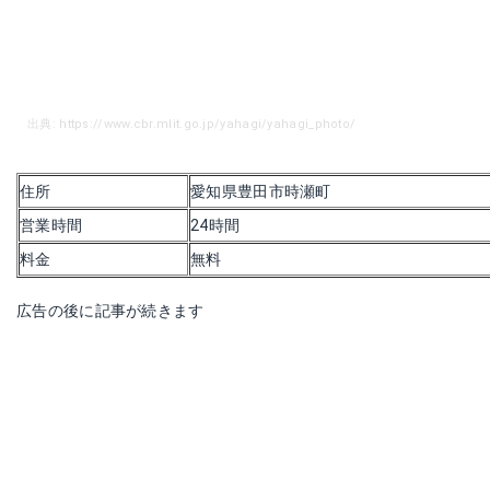
出典: https://www.cbr.mlit.go.jp/yahagi/yahagi_photo/
住所
愛知県豊田市時瀬町
営業時間
24時間
料金
無料
広告の後に記事が続きます