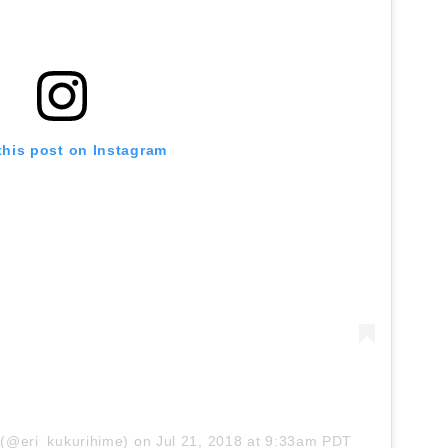
this post on Instagram
 (@eri_kukurihime)
on
Jul 21, 2018 at 9:33am PDT