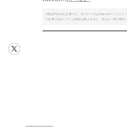
2020年8月27日
バーベキュー
※商品PRを含む記事です。当メディアはAmazonアソシ
の記事で紹介している商品を購入すると、売上の一部が弊社
目次