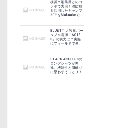
横浜市消防局とのコ
ラボで実現！消防服
を活用したキャンプ
ギアをMakuakeで予
約販売開始！
BLUETTI大容量ポー
タブル電源「AC18
0」の実力は？実際
にフィールドで使用
した感想をご紹介！
STARK ANGLERSの
ロングシャツが秀
逸。機能性と肌触り
に思わずうっとり！