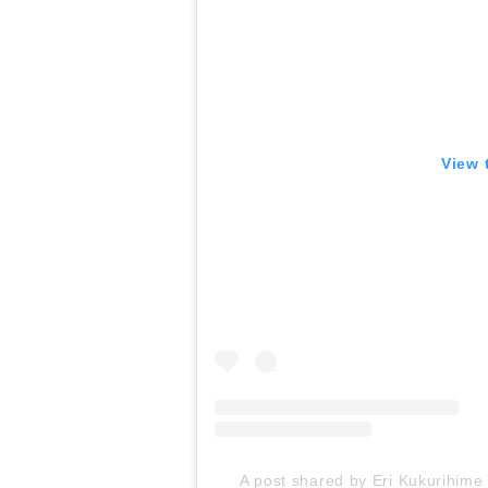
View 
A post shared by Eri Kukurihime