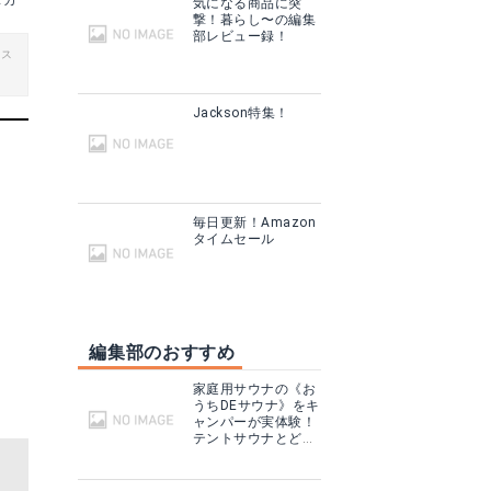
タカ
気になる商品に突
撃！暮らし〜の編集
部レビュー録！
ビス
Jackson特集！
毎日更新！Amazon
タイムセール
編集部のおすすめ
家庭用サウナの《お
うちDEサウナ》をキ
ャンパーが実体験！
テントサウナとどこ
が違う？