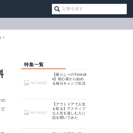
介！
特集一覧
料
【暮らしーのYoutub
e】初心者から始め
る毎日キャンプ生活
材の
【アウトドアで人生
など
を彩る】アクティブ
な人生を楽しむ人に
話を聞いてみた