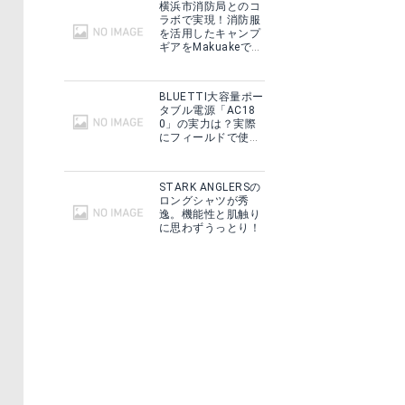
横浜市消防局とのコ
ラボで実現！消防服
を活用したキャンプ
ギアをMakuakeで予
約販売開始！
BLUETTI大容量ポー
タブル電源「AC18
0」の実力は？実際
にフィールドで使用
した感想をご紹介！
STARK ANGLERSの
ロングシャツが秀
逸。機能性と肌触り
に思わずうっとり！