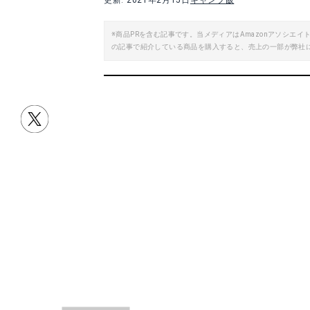
更新: 2021年2月15日
キャンプ飯
※商品PRを含む記事です。当メディアはAmazonアソシ
の記事で紹介している商品を購入すると、売上の一部が弊社
目次