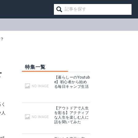
は？
特集一覧
下
【暮らしーのYoutub
e】初心者から始め
る毎日キャンプ生活
高く
【アウトドアで人生
や人
を彩る】アクティブ
な人生を楽しむ人に
話を聞いてみた