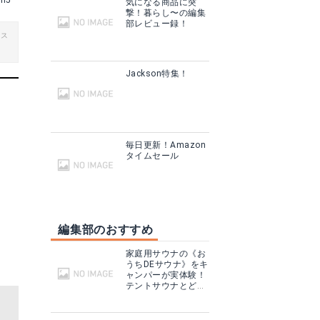
en5
気になる商品に突
撃！暮らし〜の編集
部レビュー録！
ビス
Jackson特集！
毎日更新！Amazon
タイムセール
編集部のおすすめ
家庭用サウナの《お
うちDEサウナ》をキ
ャンパーが実体験！
テントサウナとどこ
が違う？