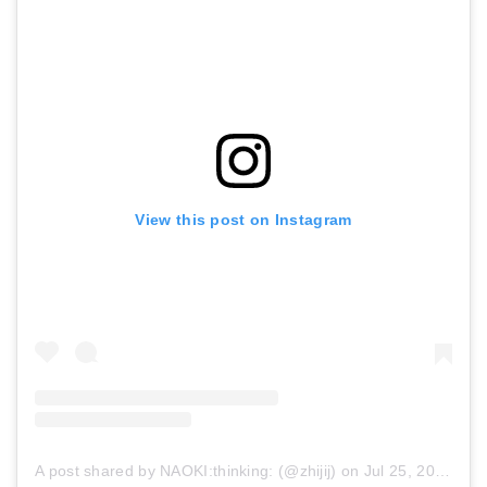
View this post on Instagram
A post shared by NAOKI:thinking: (@zhijij)
on
Jul 25, 2017 at 1:42am PDT