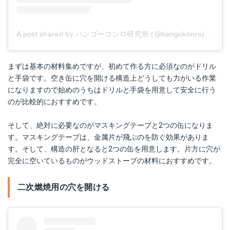
A post shared by ハンゴーコンロ研究所 (@hangokonro)
on
Jun
まずは基本の材料集めですが、初めて作る方に必須なのがドリル
と手袋です。空き缶に穴を開ける構造上どうしても力がいる作業
になりますので始めのうちはドリルと手袋を用意して安全に行う
のが比較的におすすめです。
そして、絶対に必要なのがマスキングテープと2つの缶になりま
す。マスキングテープは、金属片が飛ぶのを防ぐ効果がありま
す。そして、構造の肝となると2つの缶を用意します。片方に穴が
完全に空いているものがウッドストーブの材料におすすめです。
二次燃焼用の穴を開ける