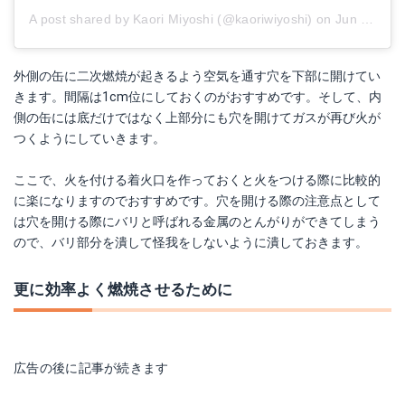
A post shared by Kaori Miyoshi (@kaoriwiyoshi)
on
Jun 30, 2018 at 10:55pm PDT
外側の缶に二次燃焼が起きるよう空気を通す穴を下部に開けてい
きます。間隔は1cm位にしておくのがおすすめです。そして、内
側の缶には底だけではなく上部分にも穴を開けてガスが再び火が
つくようにしていきます。
ここで、火を付ける着火口を作っておくと火をつける際に比較的
に楽になりますのでおすすめです。穴を開ける際の注意点として
は穴を開ける際にバリと呼ばれる金属のとんがりができてしまう
ので、バリ部分を潰して怪我をしないように潰しておきます。
更に効率よく燃焼させるために
広告の後に記事が続きます