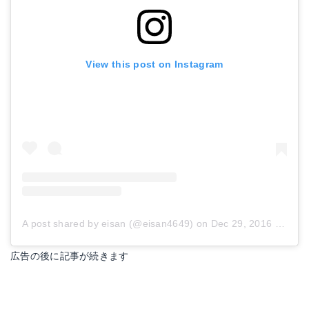
View this post on Instagram
A post shared by eisan (@eisan4649)
on
Dec 29, 2016 at 2:17am PST
広告の後に記事が続きます