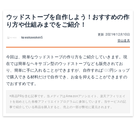
Yahoo!ショッピングで見る
Yahoo!ショッピングで見る
ウッドストーブを自作しよう！おすすめの作
り方や仕組みまでをご紹介！
更新: 2021年12月10日
kawakawaken5
登山道具
今回は、簡単なウッドストーブの作り方をご紹介していきます。現
在では簡単なヘキサゴン型のウッドストーブなども販売されてお
り、簡単に手に入れることができますが、自作すれば100円ショップ
で購入できる材料だけで自作でき、お金を抑えることができますの
ZAFIELD 五徳
ソロストーブ キャンプファイヤー SSCF
でおすすめです。
Amazonで詳細を見る
Amazonで詳細を見る
※商品PRを含む記事です。当メディアはAmazonアソシエイト、楽天アフィリエイ
トを始めとした各種アフィリエイトプログラムに参加しています。当サービスの記
事で紹介している商品を購入すると、売上の一部が弊社に還元されます。
楽天で詳細を見る
楽天で詳細を見る
Yahoo!ショッピングで見る
Yahoo!ショッピングで見る