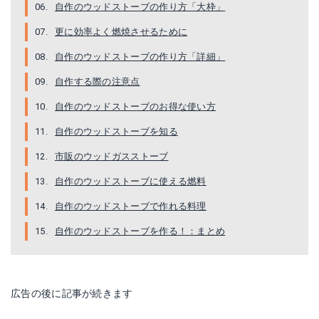
自作のウッドストーブの作り方「大枠」
更に効率よく燃焼させるために
自作のウッドストーブの作り方「詳細」
自作する際の注意点
自作のウッドストーブのお得な使い方
MSR フレックス スキレット 20.4×4.9cm
自作のウッドストーブを知る
Amazonで詳細を見る
市販のウッドガスストーブ
楽天で詳細を見る
自作のウッドストーブに使える燃料
自作のウッドストーブで作れる料理
Yahoo!ショッピングで見る
自作のウッドストーブを作る！：まとめ
広告の後に記事が続きます