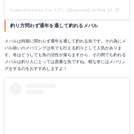
A post shared by りゅうのじ (@ryuunoji)
on
May 14, 2018 at 9:13am PDT
釣り方問わず通年を通して釣れるメバル
メバルは時期に関わらず通年を通して釣れる魚です。その為にメ
バル狙いのメバリングは冬でも行える釣りとして人気がありま
す。冬はどうしても魚の活性が落ちますから、その間でも釣れる
メバルは釣り人にとっては貴重な魚ですね。暇な冬にはメバリン
グをするのをおすすめしますよ！