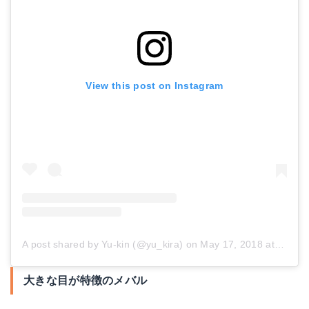
View this post on Instagram
A post shared by Yu-kin (@yu_kira)
on
May 17, 2018 at 7:16pm PDT
大きな目が特徴のメバル