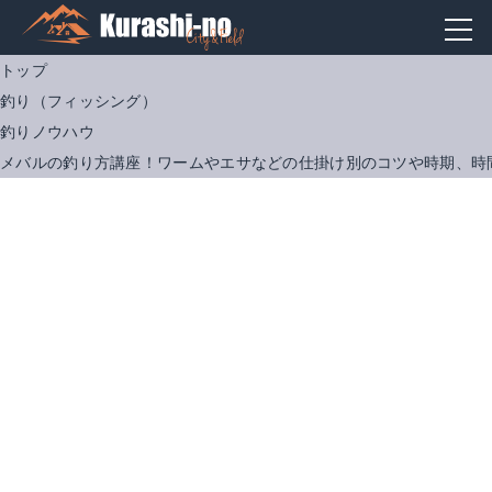
トップ
釣り（フィッシング）
釣りノウハウ
メバルの釣り方講座！ワームやエサなどの仕掛け別のコツや時期、時
シマノ リール アジング 13 ソアレBB 2000HGS
ダイワ(Daiwa) スピニングリール アジング メバリング 月下美人 16 MX 2004H (2000サイズ)
Amazonで詳細を見る
Amazonで詳細を見る