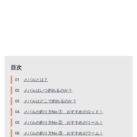
ダイワ(Daiwa) アジ ワーム アジング メバリング 月下美人 クロスビーム 1.5インチ グローピンク ルアー
バークレイ(Berkley) ワーム ガルプ! アライブ ベビーサーディン パールホワイト GAJEC2-PW
Amazonで詳細を見る
Amazonで詳細を見る
目次
メバルとは？
メバルはいつ釣れるのか？
マルキュー(MARUKYU) パワーイソメ(太) 青イソメ
青イソメ（青虫） 生体 サイズ(大) ポスト投函配送タイプ (150)
メバルはどこで釣れるのか？
Amazonで詳細を見る
Amazonで詳細を見る
メバルの釣り方No.① おすすめのロッド！
メバルの釣り方No.② おすすめのリール！
楽天で詳細を見る
メバルの釣り方No.③ おすすめのワーム！