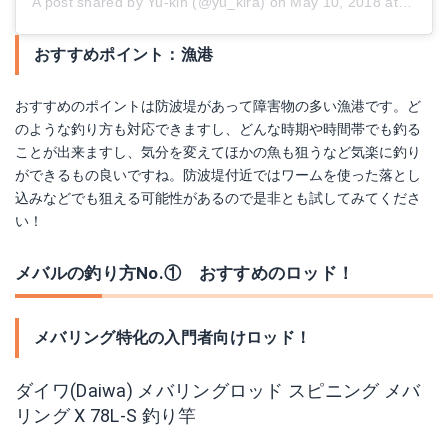
A post shared by Yu-kin (@yu_kira)
on
May 10, 2018 at 3:28am PDT
おすすめポイント：漁港
おすすめのポイントは防波堤があって障害物の多い漁港です。ど
のような釣り方も対応できますし、どんな時期や時間帯でも釣る
ことが出来ますし、気分を変えてほかの魚も狙うなど気楽に釣り
ができるもの良いですね。防波堤付近ではワームを使った落とし
込みなどでも狙える可能性があるので是非とも試してみてくださ
い！
メバルの釣り方No.① おすすめのロッド！
メバリング特化の入門者向けロッド！
ダイワ(Daiwa) メバリングロッド スピニング メバ
リング X 78L-S 釣り竿