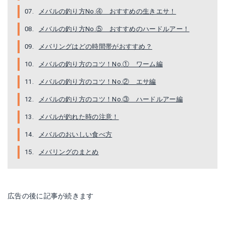
メバルの釣り方No.④ おすすめの生きエサ！
メバルの釣り方No.⑤ おすすめのハードルアー！
メバリングはどの時間帯がおすすめ？
メバルの釣り方のコツ！No.① ワーム編
メバルの釣り方のコツ！No.② エサ編
メバルの釣り方のコツ！No.③ ハードルアー編
ダイワ(Daiwa) ペンシルベイト アジング メバリング 月下美人 澪示威 45S グローピンク ルアー
Rapala(ラパラ) ミノー ストーム 五目 2g 3.5cm イワシ ルアー
メバルが釣れた時の注意！
Amazonで詳細を見る
Amazonで詳細を見る
メバルのおいしい食べ方
メバリングのまとめ
広告の後に記事が続きます