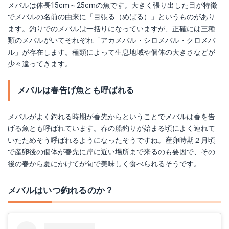
メバルは体長15cm～25cmの魚です。大きく張り出した目が特徴
でメバルの名前の由来に「目張る（めばる）」というものがあり
ます。釣りでのメバルは一括りになっていますが、正確には三種
類のメバルがいてそれぞれ「アカメバル・シロメバル・クロメバ
ル」が存在します。種類によって生息地域や個体の大きさなどが
少々違ってきます。
メバルは春告げ魚とも呼ばれる
メバルがよく釣れる時期が春先からということでメバルは春を告
げる魚とも呼ばれています。春の船釣りが始まる頃によく連れて
いたためそう呼ばれるようになったそうですね。産卵時期２月頃
で産卵後の個体が春先に岸に近い場所まで来るのも要因で、その
後の春から夏にかけてが旬で美味しく食べられるそうです。
メバルはいつ釣れるのか？