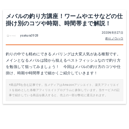
メバルの釣り方講座！ワームやエサなどの仕
掛け別のコツや時期、時間帯まで解説！
2020年8月27日
ysakura3928
釣りノウハウ
ダイワ(Daiwa) メバリングロッド スピニング メバリング X 78L-S 釣り竿
ダイワ ロッド 月下美人 83ML-T
釣りの中でも軽めにできるメバリングは大変人気がある種類です。
メインとなるメバルは陸から狙えるベストフィッシュなので釣り方
Amazonで詳細を見る
Amazonで詳細を見る
を勉強して狙ってみましょう！ 今回はメバルの釣り方のコツや仕
掛け、時期や時間帯まで細かくご紹介していきます！
※商品PRを含む記事です。当メディアはAmazonアソシエイト、楽天アフィリエイ
トを始めとした各種アフィリエイトプログラムに参加しています。当サービスの記
事で紹介している商品を購入すると、売上の一部が弊社に還元されます。