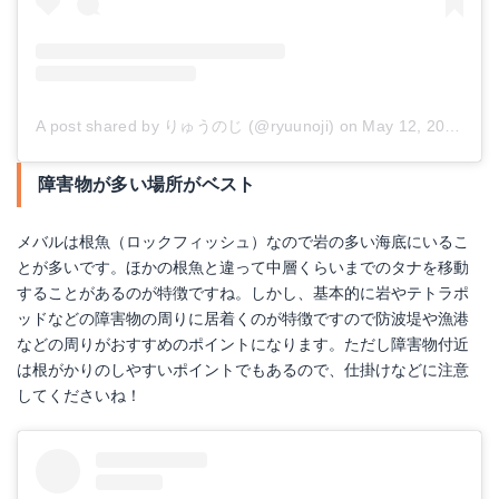
A post shared by りゅうのじ (@ryuunoji)
on
May 12, 2018 at 9:22pm PDT
障害物が多い場所がベスト
メバルは根魚（ロックフィッシュ）なので岩の多い海底にいるこ
とが多いです。ほかの根魚と違って中層くらいまでのタナを移動
することがあるのが特徴ですね。しかし、基本的に岩やテトラポ
ッドなどの障害物の周りに居着くのが特徴ですので防波堤や漁港
などの周りがおすすめのポイントになります。ただし障害物付近
は根がかりのしやすいポイントでもあるので、仕掛けなどに注意
してくださいね！