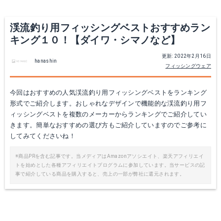
Yahoo!ショッピングで見る
Yahoo!ショッピングで見る
渓流釣り用フィッシングベストおすすめラン
キング１０！【ダイワ・シマノなど】
更新: 2022年2月16日
hanashin
フィッシングウェア
今回はおすすめの人気渓流釣り用フィッシングベストをランキング
形式でご紹介します。おしゃれなデザインで機能的な渓流釣り用フ
ィッシングベストを複数のメーカーからランキングでご紹介してい
きます。簡単なおすすめの選び方もご紹介していますのでご参考に
MANATSULIFE メンズ ベスト
ダイワ DF-6421
してみてくださいね！
Amazonで詳細を見る
Amazonで詳細を見る
※商品PRを含む記事です。当メディアはAmazonアソシエイト、楽天アフィリエイ
トを始めとした各種アフィリエイトプログラムに参加しています。当サービスの記
事で紹介している商品を購入すると、売上の一部が弊社に還元されます。
楽天で詳細を見る
楽天で詳細を見る
Yahoo!ショッピングで見る
Yahoo!ショッピングで見る