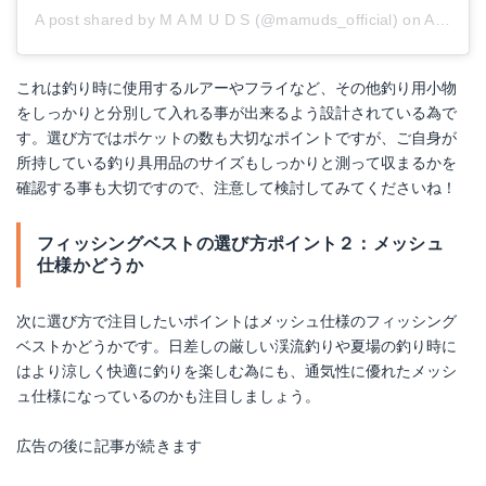
A post shared by M A M U D S (@mamuds_official)
on
Aug 25, 2017 at 7:36pm PDT
これは釣り時に使用するルアーやフライなど、その他釣り用小物
をしっかりと分別して入れる事が出来るよう設計されている為で
す。選び方ではポケットの数も大切なポイントですが、ご自身が
所持している釣り具用品のサイズもしっかりと測って収まるかを
確認する事も大切ですので、注意して検討してみてくださいね！
フィッシングベストの選び方ポイント２：メッシュ
仕様かどうか
次に選び方で注目したいポイントはメッシュ仕様のフィッシング
ベストかどうかです。日差しの厳しい渓流釣りや夏場の釣り時に
はより涼しく快適に釣りを楽しむ為にも、通気性に優れたメッシ
ュ仕様になっているのかも注目しましょう。
広告の後に記事が続きます