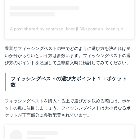
A post shared by spotman_koenji (@spotman_koenji)
on
Apr 2
豊富なフィッシングベストの中でどのように選び方を決めれば良
いか分からないという方は多数います。フィッシングベストの選
び方のポイントを勉強して是非購入時に検討してみてください。
フィッシングベストの選び方ポイント１：ポケット
数
フィッシングベストを購入する上で選び方を決める際には、ポケ
ットの数に注目しましょう。フィッシングベストは大小異なるポ
ケットが正面部分に多数配置されています。