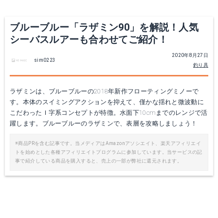
ブルーブルー ナレージ50
ブルーブルー ブローウィン 80S
Amazonで詳細を見る
ブルーブルー「ラザミン90」を解説！人気
Amazonで詳細を見る
シーバスルアーも合わせてご紹介！
楽天で詳細を見る
楽天で詳細を見る
2020年8月27日
sim0223
釣り具
ラザミンは、ブルーブルーの2018年新作フローティングミノーで
す。本体のスイミングアクションを抑えて、僅かな揺れと微波動に
こだわったＩ字系コンセプトが特徴。水面下10cmまでのレンジで活
ブルーブルー トレイシー 25g
躍します。ブルーブルーのラザミンで、表層を攻略しましょう！
Amazonで詳細を見る
※商品PRを含む記事です。当メディアはAmazonアソシエイト、楽天アフィリエイ
トを始めとした各種アフィリエイトプログラムに参加しています。当サービスの記
楽天で詳細を見る
事で紹介している商品を購入すると、売上の一部が弊社に還元されます。