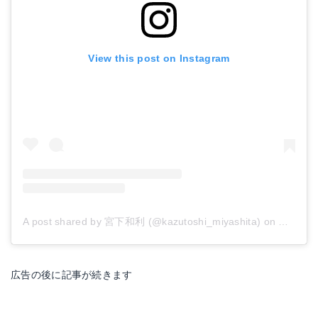
View this post on Instagram
A post shared by 宮下和利 (@kazutoshi_miyashita)
on
Mar 30,
広告の後に記事が続きます