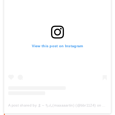
View this post on Instagram
A post shared by ま～ちん(maaaaartin) (@bbr1124)
on
Apr 16