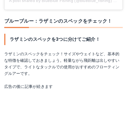
A post shared by BlueBlue Fishing (@blueblue_fishing)
on
Mar
ブルーブルー：ラザミンのスペックをチェック！
ラザミンのスペックを3つに分けてご紹介！
ラザミンのスペックをチェック！サイズやウェイトなど、基本的
な特徴を確認しておきましょう。軽量ながら飛距離は出しやすい
タイプで、ライトなタックルでの使用がおすすめのフローティン
グルアーです。
広告の後に記事が続きます