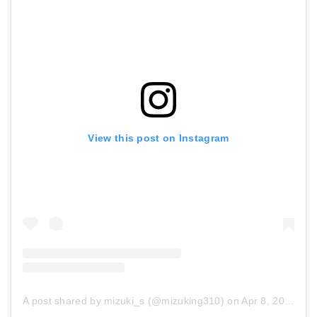
View this post on Instagram
A post shared by mizuki_s (@mizuking310)
on
Apr 8, 2018 at 4:38am PDT