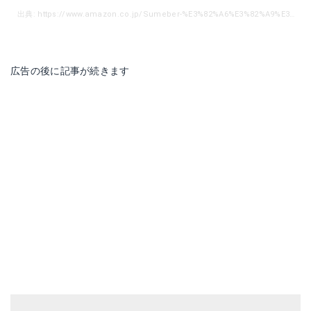
出典: https://www.amazon.co.jp/Sumeber-%E3%82%A6%E3%82%A9%E3%83%BC%E3%83%AB%E3%83%A9%E3%82%A4%E3%83%88-%E5%AE%A4%E5%A4%96%E7%85%A7%E6%98%8E-%E3%82%A6%E3%82%A9%E3%83%BC%E3%83%AB%E3%83%A9%E3%82%A4%E3%83%88-%E9%96%80%E6%89%89%E7%94%A8%E3%83%A9%E3%82%A4%E3%83%88-%E3%82%A2%E3%82%A6%E3%83%88%E3%83%89%E3%82%A2%E3%83%A9%E3%82%A4%E3%83%88/dp/B077N6F9Y7/ref=sr_1_2_sspa?ie=UTF8&qid=1523661690&sr=8-2-spons&keywords=%E7%8E%84%E9%96%A2%E3%80%80%E7%85%A7%E6%98%8E&psc=1
広告の後に記事が続きます