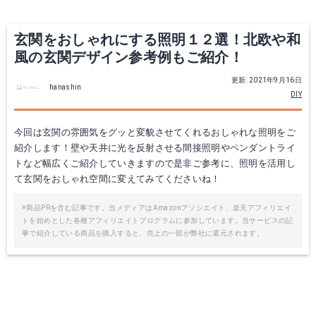
Yahoo!ショッピングで見る
Yahoo!ショッピングで見る
玄関をおしゃれにする照明１２選！北欧や和
風の玄関デザイン参考例もご紹介！
更新: 2021年9月16日
hanashin
DIY
今回は玄関の雰囲気をグッと変貌させてくれるおしゃれな照明をご
紹介します！壁や天井に光を反射させる間接照明やペンダントライ
トなど幅広くご紹介していきますので是非ご参考に、照明を活用し
て玄関をおしゃれ空間に変えてみてくださいね！
Lifeholder LEDライト 人感＆明暗センサーライト
ZEEFO LEDセンサーライト
※商品PRを含む記事です。当メディアはAmazonアソシエイト、楽天アフィリエイ
トを始めとした各種アフィリエイトプログラムに参加しています。当サービスの記
Amazonで詳細を見る
Amazonで詳細を見る
事で紹介している商品を購入すると、売上の一部が弊社に還元されます。
楽天で詳細を見る
楽天で詳細を見る
Yahoo!ショッピングで見る
Yahoo!ショッピングで見る