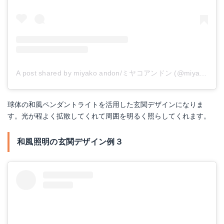
A post shared by miyako andon/ミヤコアンドン (@miyakoandon)
球体の和風ペンダントライトを活用した玄関デザインになりま
す。光が程よく拡散してくれて周囲を明るく照らしてくれます。
和風照明の玄関デザイン例３