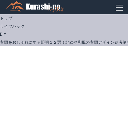
トップ
ライフハック
DIY
玄関をおしゃれにする照明１２選！北欧や和風の玄関デザイン参考例
OOWOLF ブラケットライト 北欧式ウォールライト
パナソニック LED 玄関灯 HH-SF0012L
Amazonで詳細を見る
Amazonで詳細を見る
楽天で詳細を見る
楽天で詳細を見る