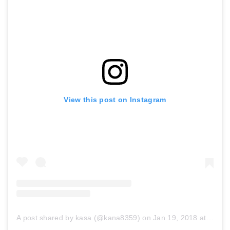
DERAYSION テーブルライト 和風スタンド
パナソニック スポットライト LSEW6001BK
Amazonで詳細を見る
Amazonで詳細を見る
楽天で詳細を見る
楽天で詳細を見る
Yahoo!ショッピングで見る
Yahoo!ショッピングで見る
View this post on Instagram
A post shared by kasa (@kana8359)
on
Jan 19, 2018 at 4:42pm PST