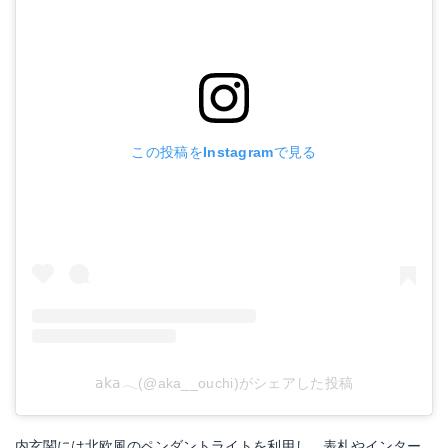
この投稿をInstagramで見る
𝖺𝗄𝖺𓂃(@aka__ouchi)がシェアした投稿
内玄関には北欧風のペンダントライトを利用し、表札やインター