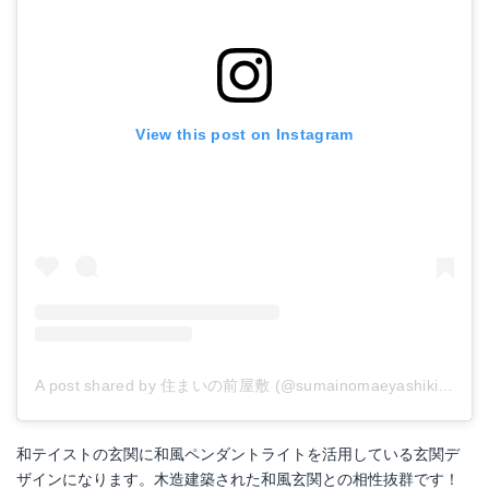
View this post on Instagram
A post shared by 住まいの前屋敷 (@sumainomaeyashiki)
on
Fe
和テイストの玄関に和風ペンダントライトを活用している玄関デ
ザインになります。木造建築された和風玄関との相性抜群です！