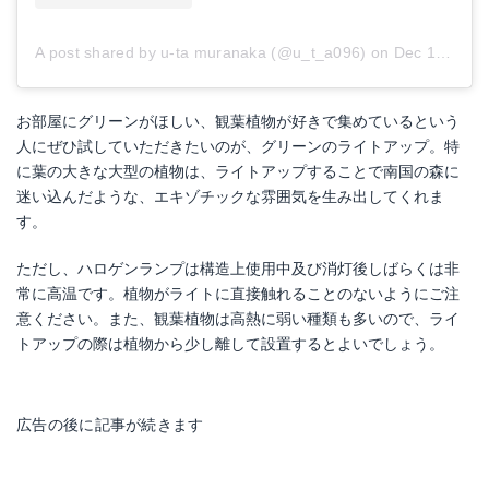
A post shared by u-ta muranaka (@u_t_a096)
on
Dec 19, 2017 at 4:59am PST
お部屋にグリーンがほしい、観葉植物が好きで集めているという
人にぜひ試していただきたいのが、グリーンのライトアップ。特
に葉の大きな大型の植物は、ライトアップすることで南国の森に
迷い込んだような、エキゾチックな雰囲気を生み出してくれま
す。
ただし、ハロゲンランプは構造上使用中及び消灯後しばらくは非
常に高温です。植物がライトに直接触れることのないようにご注
意ください。また、観葉植物は高熱に弱い種類も多いので、ライ
トアップの際は植物から少し離して設置するとよいでしょう。
広告の後に記事が続きます