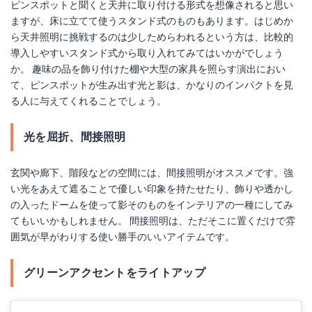
ピンスポットと聞くと天井に取り付ける形式を想像されると思い
ますが、床に立てて使うスタンド式のものもあります。はじめか
ら天井照明に挑戦するのは少しためらわれるという方は、比較的
導入しやすいスタンド式から取り入れてみてはいかがでしょう
か。 趣味の品を飾り付けた棚や大型の家具を照らす演出におい
て、ピンスポットが生み出す光と影は、かなりのインパクトを見
る人に与えてくれることでしょう。
光を屈折、間接照明
玄関や廊下、階段などの空間には、間接照明がオススメです。強
い光をあえて遮ることで優しい印象を持たせたり、飾りや透かし
の入ったドームを使って影そのものをインテリアの一種にしてみ
てもいいかもしれません。 間接照明は、ただそこに置くだけで雰
囲気が早がわりする使い勝手のいいアイテムです。
グリーンアクセントをライトアップ