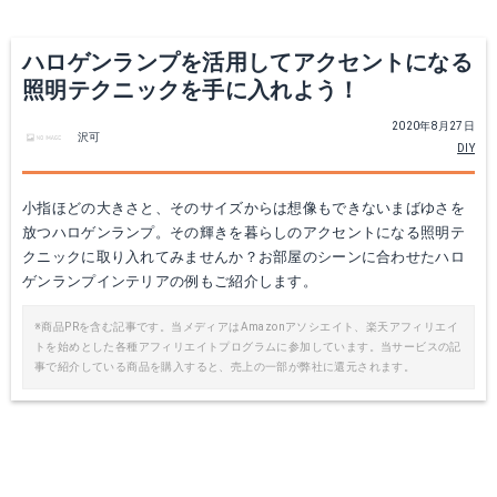
ハロゲンランプを活用してアクセントになる
照明テクニックを手に入れよう！
2020年8月27日
沢可
DIY
小指ほどの大きさと、そのサイズからは想像もできないまばゆさを
放つハロゲンランプ。その輝きを暮らしのアクセントになる照明テ
クニックに取り入れてみませんか？お部屋のシーンに合わせたハロ
ゲンランプインテリアの例もご紹介します。
※商品PRを含む記事です。当メディアはAmazonアソシエイト、楽天アフィリエイ
トを始めとした各種アフィリエイトプログラムに参加しています。当サービスの記
事で紹介している商品を購入すると、売上の一部が弊社に還元されます。