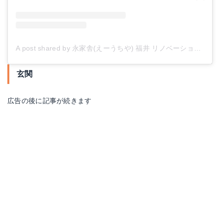
A post shared by 永家舎(えーうちや) 福井 リノベーション リフォーム (@e_uchiya)
玄関
広告の後に記事が続きます