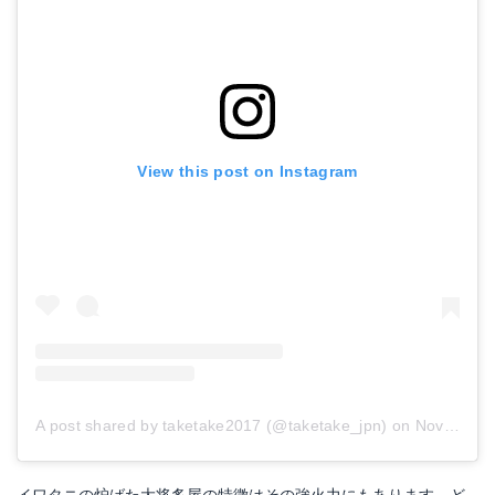
View this post on Instagram
A post shared by taketake2017 (@taketake_jpn)
on
Nov 21, 2017 at 12:23pm PST