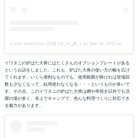
A post shared by J太朗 (@_m_jfk_)
on
Sep 16, 2017 at 3:52am PDT
イワタニの炉ばた大将にはたくさんのオプションプレートがある
というお話をしました。これも、炉ばた大将の使い方の幅を広げ
てくれます。いくら便利なものでも、使用範囲が狭ければ登場回
数も少なくなって、結局使わなくなる・・・というものが多いで
す。その点、このイワタニの炉ばた大将は網や串焼き以外でも活
躍の場が多く、卓上でキャンプで、色んな料理づくりに対応でき
る魅力があります。