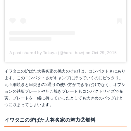
A post shared by Takuya (@hara_bow)
on
Oct 29, 2015 at 6:14am PDT
イワタニの炉ばた大将炙家の魅力のその1は、コンパクトさにあり
ます。このコンパクトさがキャンプに持っていくのにピッタリ。
元々網焼きと串焼きの2通りの使い方ができるだけでなく、オプシ
ョンの鉄板プレートやたこ焼きプレートもコンパクトサイズで充
実。プレートを一緒に持っていったとしても大きめのバッグひと
つに収まってしまいます。
イワタニの炉ばた大将炙家の魅力②燃料