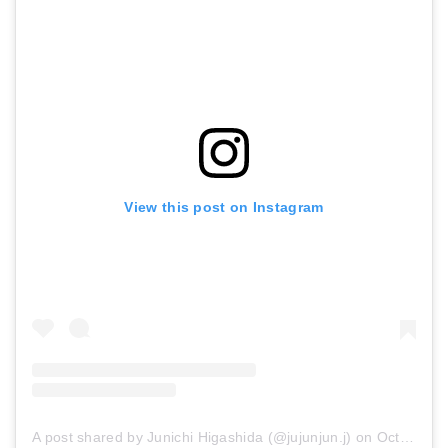
View this post on Instagram
A post shared by Junichi Higashida (@jujunjun.j)
on
Oct 8, 2017 at 2:17am PDT