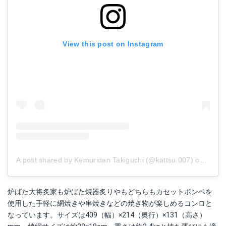
View this post on Instagram
A post shared by Kemuridan Takiguchi (@kattsu.007)
on
Jan 1
炉ばた大将炙家も炉ばた焼器炙りやもどちらもカセットボンベを
使用した手軽に網焼きや串焼きなどの焼き物が楽しめるコンロと
なっています。サイズは409（幅）×214（奥行）×131（高さ）