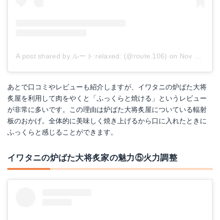
A post shared by ルート:relaxed:︎ (@route.106)
on
Nov 30, 2017 at 6:46pm PST
あとで口コミやレビューも紹介しますが、イワタニの炉ばた大将
炙屋を利用して肉をやくと「ふっくらと焼ける」というレビュー
が非常に多いです。この理由は炉ばた大将炙屋についている輻射
板のおかげ。全体的に美味しく焼き上げるから口に入れたときに
ふっくらと感じることができます。
イワタニの炉ばた大将炙家の魅力⑤火力調整