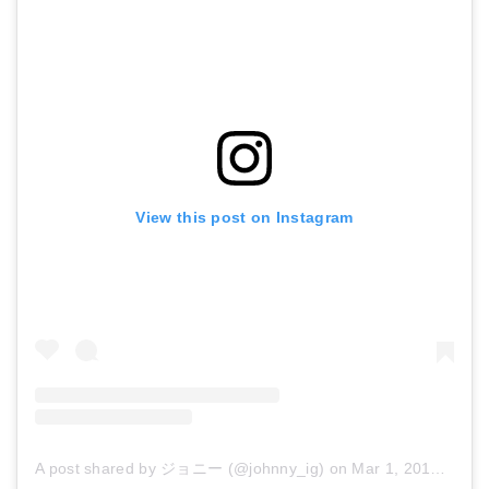
View this post on Instagram
A post shared by ジョニー (@johnny_ig)
on
Mar 1, 2018 at 5:06am PST