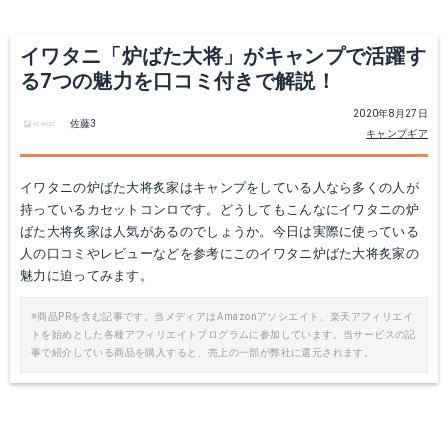
Yahoo!ショッピングで見る
イワタニ「炉ばた大将」がキャンプで活躍す
る7つの魅力を口コミ付きで解説！
2020年8月27日
佐藤3
キャンプギア
イワタニの炉ばた大将炙家はキャンプをしている人なら多くの人が
持っているカセットコンロです。どうしてもこんなにイワタニの炉
ばた大将炙家は人気があるのでしょうか。今日は実際に使っている
人の口コミやレビューなどを参考にこのイワタニ炉ばた大将炙家の
魅力に迫ってみます。
※商品PRを含む記事です。当メディアはAmazonアソシエイト、楽天アフィリエイ
トを始めとした各種アフィリエイトプログラムに参加しています。当サービスの記
事で紹介している商品を購入すると、売上の一部が弊社に還元されます。