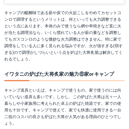
キャンプの醍醐味である薪や炭での火起こしをやめてカセットコ
ンロで調理するというメリットは、何といっても火力調整できる
という点にあります。本体のみで使うなら網や串焼きなど直に火
が当たる調理法なら、いくら慣れている人が薪の量などを調整し
てもガスコンロのような微妙な火力調整はできません。特に家で
調理をしている人に多く見られる悩みですが、火が強すぎる(弱す
ぎる)ので調理がしづらいという点を炉ばた大将炙屋は解決してく
れるでしょう。
イワタニの炉ばた大将炙家の魅力⑥家orキャンプ
キャンプ道具といえば、キャンプで使うもの。家で使うのには向
いていない道具も多いです。しかし、この炉ばた大将は元々一人
暮らしや小家族用に考えられた卓上の炉ばた焼器です。家での使
用も十分です。キャンプで使えて、家でも快適に使用できる一台
二役のコスパの良さも炉ばた大将が人気がある理由のひとつでし
ょう。