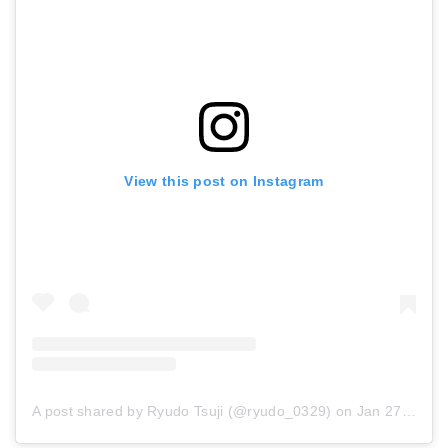
View this post on Instagram
A post shared by Ryudo Tsuji (@ryudo_0329)
on
Jan 27, 2018 at 2:43am PST