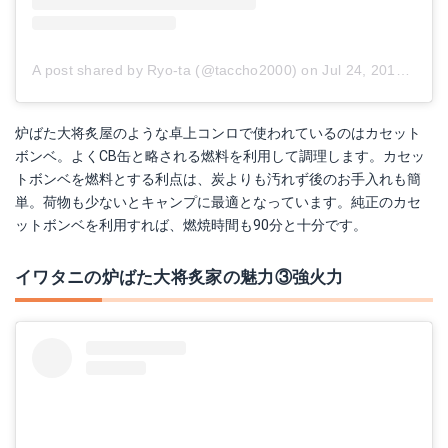
A post shared by Ryo-ta (@taccho2000)
on
Jul 24, 2017 at 7:16am PDT
炉ばた大将炙屋のような卓上コンロで使われているのはカセット
ボンベ。よくCB缶と略される燃料を利用して調理します。カセッ
トボンベを燃料とする利点は、炭よりも汚れず後のお手入れも簡
単。荷物も少ないとキャンプに最適となっています。純正のカセ
ットボンベを利用すれば、燃焼時間も90分と十分です。
イワタニの炉ばた大将炙家の魅力③強火力