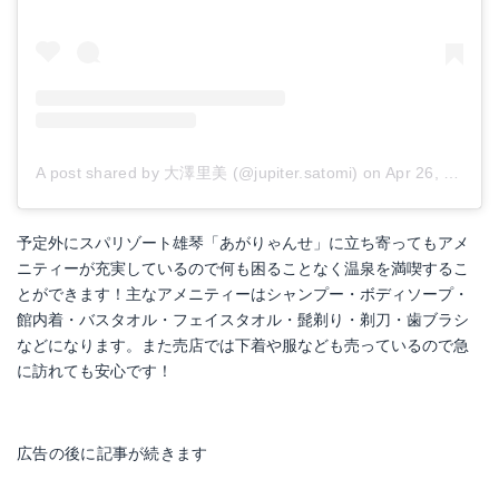
A post shared by 大澤里美 (@jupiter.satomi)
on
Apr 26, 2018 at 2:07am PDT
予定外にスパリゾート雄琴「あがりゃんせ」に立ち寄ってもアメ
ニティーが充実しているので何も困ることなく温泉を満喫するこ
とができます！主なアメニティーはシャンプー・ボディソープ・
館内着・バスタオル・フェイスタオル・髭剃り・剃刀・歯ブラシ
などになります。また売店では下着や服なども売っているので急
に訪れても安心です！
広告の後に記事が続きます