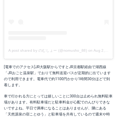
A post shared by のむしょー (@nomusho_88)
on
Aug 2, 2016 at 5:28am PDT
[電車でのアクセス]JR大阪駅からですとJR京都駅経由で湖西線
「JRおごと温泉駅」でおりて無料送迎バスが定期的に出ています
ので利用できます。電車代で約1100円かかり1時間30分ほどで到
着します。
車で行かれる方にとっては嬉しいことに300台は止められ無料駐車
場があります。有料駐車場だと駐車料金が心配でのんびりできな
いですよね。平日で満車になることはありませんが、隣にある
「天然源泉の宿ことゆう」と駐車場を共有しているので週末や時