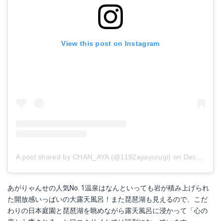
View this post on Instagram
A post shared by CHAN_AYA (@1192ayayurugi)
on
Dec 6, 2017 at 5:06am PST
あがりゃんせの人気No. 1温泉はなんといっても岩が積み上げられ
た開放感いっぱいの大露天風呂！また琵琶湖も見えるので、こだ
わりの日本庭園と琵琶湖を眺めながら露天風呂に浸かって「心の