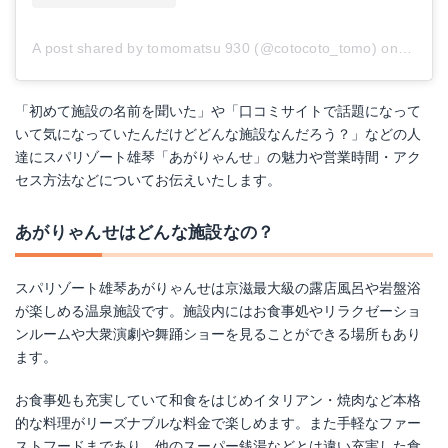
A post shared by tomomatsu 930 (@cotocoto_tomo)
on
May 4,
「初めて施設の名前を聞いた」や「口コミサイトで話題になって
いて気になっていたんだけどどんな施設なんだろう？」などの人
達にスパリゾート雄琴「あがりゃんせ」の魅力や営業時間・アク
セス方法などについてお伝えいたします。
あがりゃんせはどんな施設なの？
スパリゾート雄琴あがりゃんせは京滋最大級の露店風呂や岩盤浴
が楽しめる温泉施設です。施設内にはお食事処やリラクゼーショ
ンルームや大衆演劇や舞踊ショーを見ることができる場所もあり
ます。
お食事処も充実していて和食をはじめイタリアン・焼肉など本格
的な料理がリーズナブルな料金で楽しめます。また手軽なファー
ストフードまであり、他のスーパー銭湯などとは違い充実した食