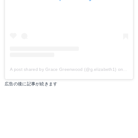
A post shared by Grace Greenwood (@g.elizabeth1)
on
Apr 28
広告の後に記事が続きます