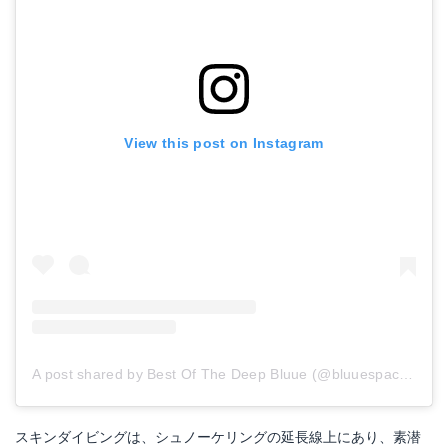
View this post on Instagram
A post shared by Best Of The Deep Bluue (@bluuespace)
on
A
スキンダイビングは、シュノーケリングの延長線上にあり、素潜