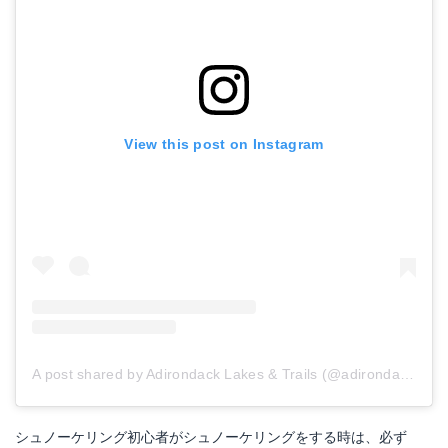
Amazonで詳細を見る
楽天で詳細を見る
View this post on Instagram
TUSA｜ SP461
A post shared by Adirondack Lakes & Trails (@adirondackpaddler)
GULL COCO FIN｜ ガル ココフィン GF-2385
シュノーケリング初心者がシュノーケリングをする時は、必ず