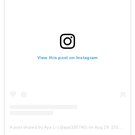
View this post on Instagram
A post shared by Aya Li (@aya330740)
on
Aug 29, 2017 at 12:53am PDT