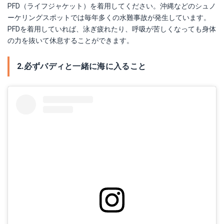
Amazonで詳細を見る
PFD（ライフジャケット）を着用してください。沖縄などのシュノ
ーケリングスポットでは毎年多くの水難事故が発生しています。
楽天で詳細を見る
PFDを着用していれば、泳ぎ疲れたり、呼吸が苦しくなっても身体
の力を抜いて休息することができます。
2.必ずバディと一緒に海に入ること
マリンシューズ ｜AQA エーキューエー KW-4472N スノーケリングシューズ3
楽天で詳細を見る