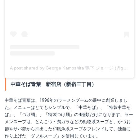
A post shared by George Kamoshita 鴨下 ジョージ (@george_kamoshita)
中華そば青葉 新宿店（新宿三丁目）
中華そば青葉は、1996年のラーメンブームの最中に創業しまし
た。メニューはとてもシンプルで、「中華そば」、「特製中華そ
ば」、「つけ麺」、「特製つけ麺」の4種類だけになります。ラー
メンスープは、とんこつ・鶏ガラなどの動物系スープと、かつお
節やサバ節から抽出した和風魚系スープをブレンドして、独自に
作り上げた「ダブルスープ」を使用しています。