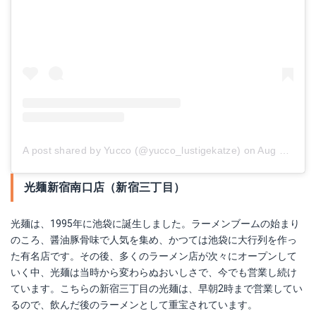
A post shared by Yucco (@yucco_lustigekatze)
on
Aug 5, 2017 at 11:01pm PDT
光麺新宿南口店（新宿三丁目）
光麺は、1995年に池袋に誕生しました。ラーメンブームの始まり
のころ、醤油豚骨味で人気を集め、かつては池袋に大行列を作っ
た有名店です。その後、多くのラーメン店が次々にオープンして
いく中、光麺は当時から変わらぬおいしさで、今でも営業し続け
ています。こちらの新宿三丁目の光麺は、早朝2時まで営業してい
るので、飲んだ後のラーメンとして重宝されています。