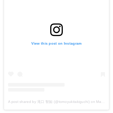
View this post on Instagram
A post shared by 滝口 智如 (@tomoyukitakiguchi)
on
Mar 6, 2018 at 3:09am PST