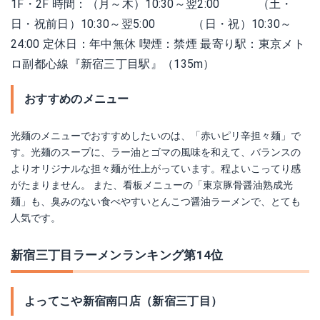
1F・2F 時間：（月～木）10:30～翌2:00 （土・
日・祝前日）10:30～翌5:00 （日・祝）10:30～
24:00 定休日：年中無休 喫煙：禁煙 最寄り駅：東京メト
ロ副都心線『新宿三丁目駅』（135m）
おすすめのメニュー
光麺のメニューでおすすめしたいのは、「赤いピリ辛担々麺」で
す。光麺のスープに、ラー油とゴマの風味を和えて、バランスの
よりオリジナルな担々麺が仕上がっています。程よいこってり感
がたまりません。 また、看板メニューの「東京豚骨醤油熟成光
麺」も、臭みのない食べやすいとんこつ醤油ラーメンで、とても
人気です。
新宿三丁目ラーメンランキング第14位
よってこや新宿南口店（新宿三丁目）