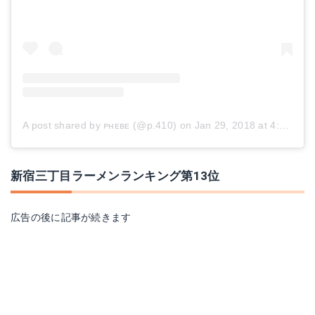
A post shared by ᴘʜᴇʙᴇ (@p.410)
on
Jan 29, 2018 at 4:28am PST
新宿三丁目ラーメンランキング第13位
広告の後に記事が続きます