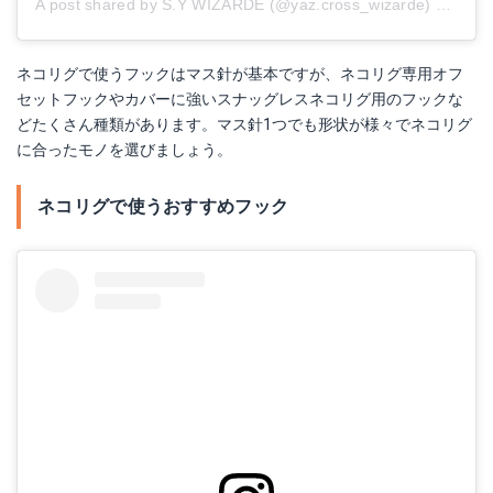
A post shared by S.Y WIZARDE (@yaz.cross_wizarde)
on
Apr 
ネコリグで使うフックはマス針が基本ですが、ネコリグ専用オフ
セットフックやカバーに強いスナッグレスネコリグ用のフックな
どたくさん種類があります。マス針1つでも形状が様々でネコリグ
に合ったモノを選びましょう。
ネコリグで使うおすすめフック