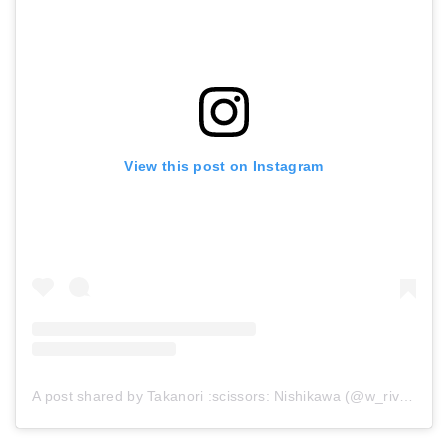
View this post on Instagram
A post shared by Takanori :scissors:︎ Nishikawa (@w_riverxx)
o