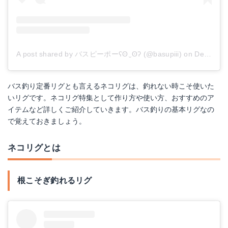
A post shared by バスピーポーʕʘ‿ʘʔ (@basupiii)
on
Dec 26, 2017 at 12:35am PST
バス釣り定番リグとも言えるネコリグは、釣れない時こそ使いた
いリグです。ネコリグ特集として作り方や使い方、おすすめのア
イテムなど詳しくご紹介していきます。バス釣りの基本リグなの
で覚えておきましょう。
ネコリグとは
根こそぎ釣れるリグ