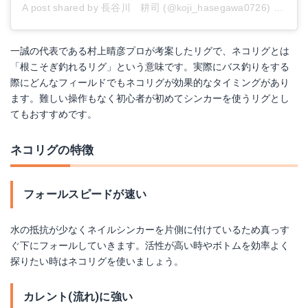
A post shared by 長谷川 耕司 (@koji_hasegawa0726)
on
Jan 
一誠の代表である村上晴彦プロが考案したリグで、ネコリグとは
「根こそぎ釣れるリグ」という意味です。実際にバス釣りをする
際にどんなフィールドでもネコリグが効果的なタイミングがあり
ます。難しい操作もなく初心者が初めてシンカーを使うリグとし
てもおすすめです。
ネコリグの特徴
フォールスピードが速い
水の抵抗が少なくネイルシンカーを片側に付けているため真っす
ぐ下にフォールしていきます。活性が高い時やボトムを効率よく
探りたい時はネコリグを使いましょう。
カレント(流れ)に強い