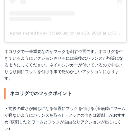
A post shared by aki (@ak8uk)
on
Jan 28, 2018 at 1:35am PST
ネコリグで一番重要なのがフックを刺す位置です。ネコリグを生
きているようにアクションさせるには前後のバランスが均等にな
るようにしてください。ネイルシンカーが付いているので中心よ
りも頭側にフックを付ける事で艶めかしいアクションになりま
す。
ネコリグでのフックポイント
・前後の重さが同じになる位置にフックを付ける (着底時にワーム
が寝ないようにバランスを取る) ・フックの向きは縦刺しがおすす
め (横刺しだとワームとフックが自由なりアクションが出しにく
い)