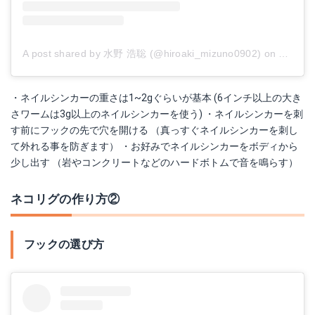
A post shared by 水野 浩聡 (@hiroaki_mizuno0902)
on
Oct 22,
・ネイルシンカーの重さは1~2gぐらいが基本 (6インチ以上の大き
さワームは3g以上のネイルシンカーを使う) ・ネイルシンカーを刺
す前にフックの先で穴を開ける （真っすぐネイルシンカーを刺し
て外れる事を防ぎます） ・お好みでネイルシンカーをボディから
少し出す （岩やコンクリートなどのハードボトムで音を鳴らす）
ネコリグの作り方②
フックの選び方