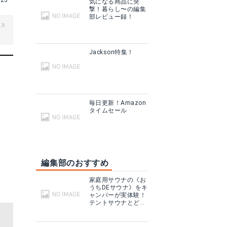
223
気になる商品に突
撃！暮らし〜の編集
部レビュー録！
ビス
Jackson特集！
毎日更新！Amazon
タイムセール
編集部のおすすめ
家庭用サウナの《お
うちDEサウナ》をキ
ャンパーが実体験！
テントサウナとどこ
が違う？