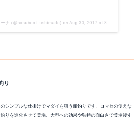
ナ (@nasuboat_ushimado)
on
Aug 30, 2017 at 8:49pm PDT
釣り
みのシンプルな仕掛けでマダイを狙う船釣りです。コマセの使えな
な釣りを進化させて登場、大型への効果や独特の面白さで登場後す