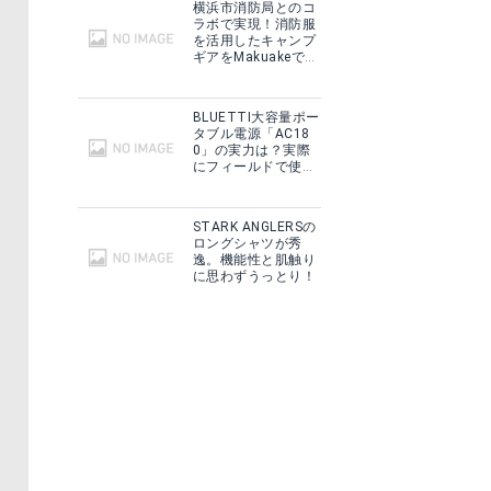
横浜市消防局とのコ
ラボで実現！消防服
を活用したキャンプ
ギアをMakuakeで予
約販売開始！
BLUETTI大容量ポー
タブル電源「AC18
0」の実力は？実際
にフィールドで使用
した感想をご紹介！
STARK ANGLERSの
ロングシャツが秀
逸。機能性と肌触り
に思わずうっとり！