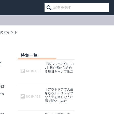
1のポイント
特集一覧
お
【暮らしーのYoutub
e】初心者から始め
る毎日キャンプ生活
作は
【アウトドアで人生
から
を彩る】アクティブ
な人生を楽しむ人に
話を聞いてみた