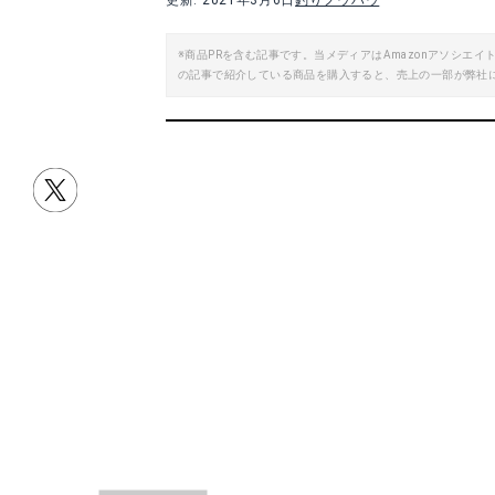
更新: 2021年3月6日
釣りノウハウ
※商品PRを含む記事です。当メディアはAmazonアソシ
の記事で紹介している商品を購入すると、売上の一部が弊社
目次