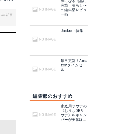
im0223
気になる商品に
突撃！暮らし〜
る
の編集部レビュ
ー録！
ビスの記事
Jackson特集！
毎日更新！Ama
zonタイムセー
ル
編集部のおすすめ
家庭用サウナの
《おうちDEサ
ウナ》をキャン
パーが実体験！
テントサウナと
どこが違う？