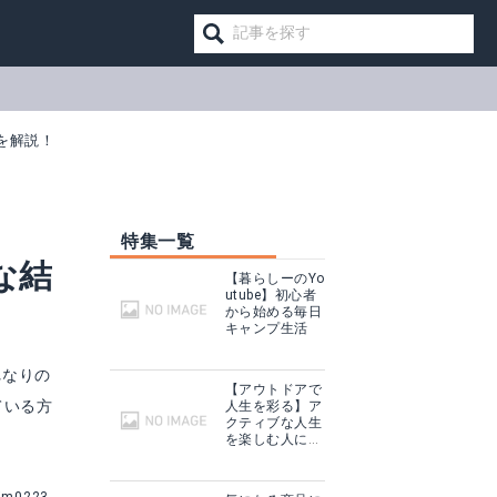
を解説！
特集一覧
な結
【暮らしーのYo
utube】初心者
から始める毎日
キャンプ生活
れなりの
【アウトドアで
ている方
人生を彩る】ア
クティブな人生
を楽しむ人に話
を聞いてみた
見る