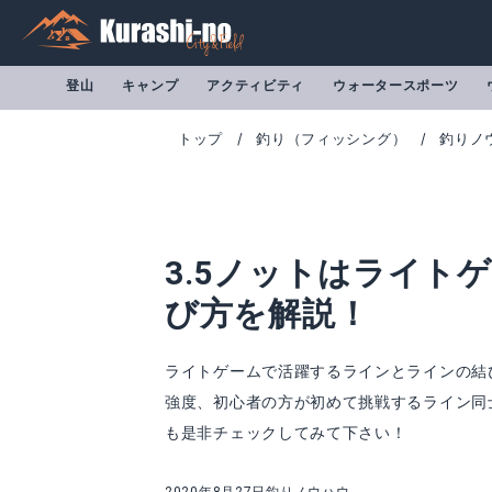
登山
キャンプ
アクティビティ
ウォータースポーツ
トップ
釣り（フィッシング）
釣りノ
3.5ノットはライト
び方を解説！
ライトゲームで活躍するラインとラインの結び
強度、初心者の方が初めて挑戦するライン同
「ナイトアーミー」neo ラインカッター ラインクリッパー 切れ味抜群でルアー交換や仕掛け交換に便利！！釣りの必需品 海 川 沼 湖 渓流 管釣り 綺麗なブルーのステンレス カッター
スミス スプリッ
も是非チェックしてみて下さい！
Amazonで詳細を見る
A