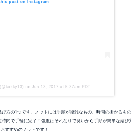
this post on Instagram
(@kakky13)
on
Jun 13, 2017 at 5:37am PDT
る結び方の1つです。ノットには手順が複雑なもの、時間の掛かるも
も短時間で手軽に完了！強度はそれなりで良いから手順が簡単な結び
におすすめのノットです！