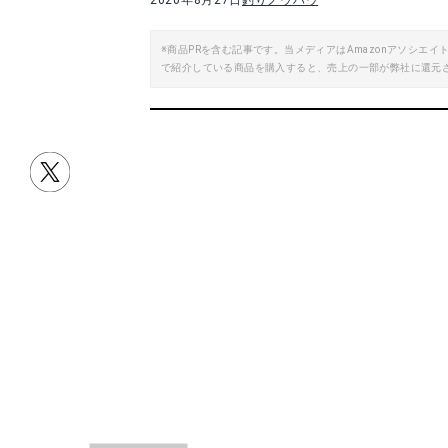
2020年8月27日
釣りノウハウ
※商品PRを含む記事です。当メディアはAmazonアソシ
で紹介している商品を購入すると、売上の一部が弊社に還元
目次