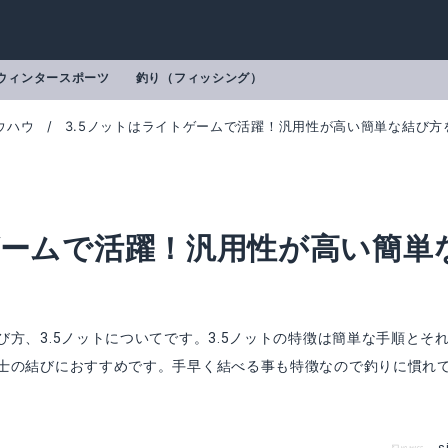
ウィンタースポーツ
釣り（フィッシング）
ウハウ
3.5ノットはライトゲームで活躍！汎用性が高い簡単な結び方
ゲームで活躍！汎用性が高い簡単
方、3.5ノットについてです。3.5ノットの特徴は簡単な手順とそ
士の結びにおすすめです。手早く結べる事も特徴なので釣りに慣れ
トリング ピンセット ゴールド
第一精工 ピッカーズEX ブラック
mazonで詳細を見る
Amazonで詳細を