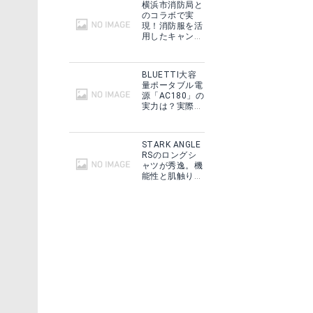
横浜市消防局と
のコラボで実
現！消防服を活
用したキャンプ
ギアをMakuake
で予約販売開
始！
BLUETTI大容
量ポータブル電
源「AC180」の
実力は？実際に
フィールドで使
用した感想をご
紹介！
STARK ANGLE
RSのロングシ
ャツが秀逸。機
能性と肌触りに
思わずうっと
り！