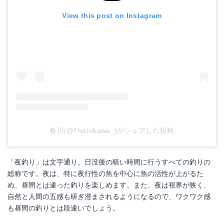
View this post on Instagram
ハピソン 2点発光磯ウキ 2号 YF-802TF
マルキュー オキアミスーパーハード
Amazonで詳細を見る
Amazonで詳細を見る
楽天で詳細を見る
楽天で詳細を見る
Yahoo!ショッピングで見る
Yahoo!ショッピングで見る
春川(@f.harukawa_)がシェアした投稿
「夜釣り」は文字通り、日没後の暗い時間に行うすべての釣りの
総称です。夜は、特に夜行性の魚を中心に魚の活性が上がるた
め、昼間とは違った釣りを楽しめます。また、夜は視界が狭く、
自然と人間の五感も研ぎ澄まされるようになるので、ワクワク感
も昼間の釣りとは段違いでしょう。