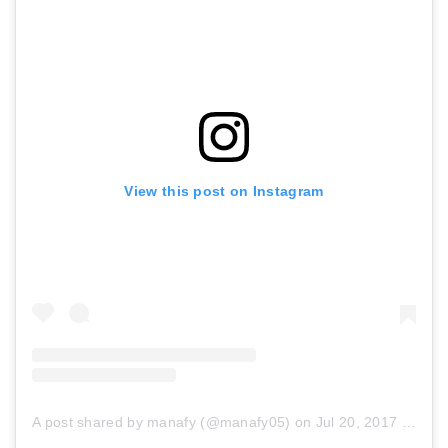
View this post on Instagram
A post shared by manafy (@manafy05)
on
Jul 20, 2017 at 10:28pm PDT