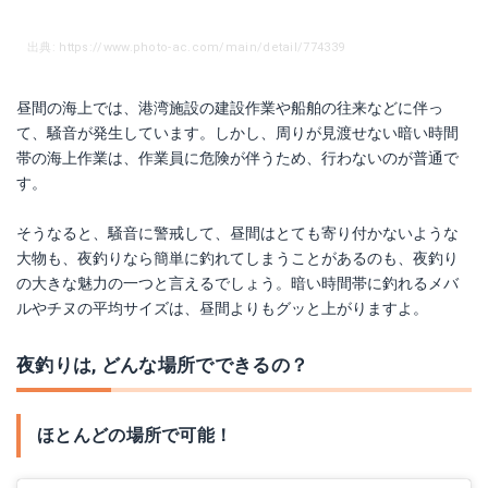
出典: https://www.photo-ac.com/main/detail/774339
昼間の海上では、港湾施設の建設作業や船舶の往来などに伴っ
て、騒音が発生しています。しかし、周りが見渡せない暗い時間
帯の海上作業は、作業員に危険が伴うため、行わないのが普通で
す。
そうなると、騒音に警戒して、昼間はとても寄り付かないような
大物も、夜釣りなら簡単に釣れてしまうことがあるのも、夜釣り
の大きな魅力の一つと言えるでしょう。暗い時間帯に釣れるメバ
ルやチヌの平均サイズは、昼間よりもグッと上がりますよ。
夜釣りは, どんな場所でできるの？
ほとんどの場所で可能！