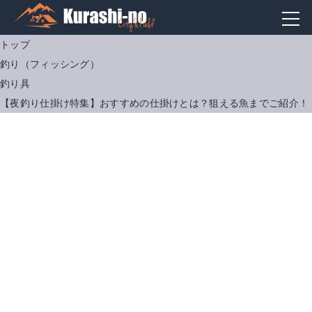
トップ
釣り（フィッシング）
釣り具
【夜釣り仕掛け特集】おすすめの仕掛けとは？狙える魚までご紹介！
ダイワ リバティクラブ磯風・K 2-45・K
RISEWAY リール ベーシックスピン 2000
Amazonで詳細を見る
Amazonで詳細を見る
楽天で詳細を見る
楽天で詳細を見る