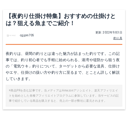
Yahoo!ショッピングで見る
Yahoo!ショッピングで見る
【夜釣り仕掛け特集】おすすめの仕掛けと
は？狙える魚までご紹介！
更新: 2022年9月3日
cgjpm705
釣り具
夜釣りは、昼間の釣りとは違った魅力が詰まった釣りです。この記
事では、釣り初心者でも手軽に始められる、港湾や堤防から狙う夜
の「電気ウキ」釣りについて、ターゲットから必要な道具、仕掛け
やエサ、仕掛けの扱い方や釣り方に至るまで、とことん詳しく解説
SHIMANO ベイシス 磯 150m 2.5号
タカミヤ H.B CONCEPT JJ-0012 S
していきます。
Amazonで詳細を見る
Amazonで詳細を見る
※商品PRを含む記事です。当メディアはAmazonアソシエイト、楽天アフィリエイ
トを始めとした各種アフィリエイトプログラムに参加しています。当サービスの記
事で紹介している商品を購入すると、売上の一部が弊社に還元されます。
楽天で詳細を見る
楽天で詳細を見る
Yahoo!ショッピングで見る
Yahoo!ショッピングで見る