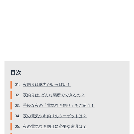
ナカジマ ウキ止めの糸 SS 徳用
冨士灯器 FF-B4 超高輝度電気ウキ 4号
目次
Amazonで詳細を見る
Amazonで詳細を見る
夜釣りは魅力がいっぱい！
楽天で詳細を見る
楽天で詳細を見る
夜釣りは, どんな場所でできるの？
Yahoo!ショッピングで見る
Yahoo!ショッピングで見る
手軽な夜の「電気ウキ釣り」をご紹介！
夜の電気ウキ釣りのターゲットは？
夜の電気ウキ釣りに必要な道具は？