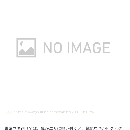
出典: https://www.youtube.com/watch?v=5CiB0XtXDVw
電気ウキ釣りでは、魚がエサに喰い付くと、電気ウキがピクピク