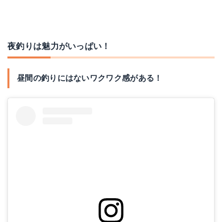
夜釣りは魅力がいっぱい！
ヨーヅリ ローリングサルカン 8号
OWNER(オーナー) OH チヌ鈎 白 3-2
Amazonで詳細を見る
Amazonで詳細を見る
昼間の釣りにはないワクワク感がある！
楽天で詳細を見る
楽天で詳細を見る
Yahoo!ショッピングで見る
Yahoo!ショッピングで見る