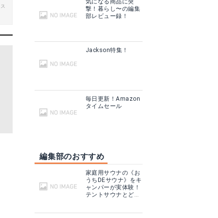
気になる商品に突
ビス
撃！暮らし〜の編集
部レビュー録！
Jackson特集！
毎日更新！Amazon
タイムセール
編集部のおすすめ
家庭用サウナの《お
うちDEサウナ》をキ
ャンパーが実体験！
テントサウナとどこ
が違う？