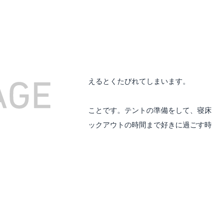
プの「何か」を楽しもうと考えるとくたびれてしまいます。
われたら、
何にも縛られない
ことです。テントの準備をして、寝床
がお酒を飲んで寝ようがチェックアウトの時間まで好きに過ごす時