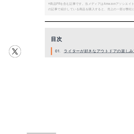
※商品PRを含む記事です。当メディアはAmazonアソシ
の記事で紹介している商品を購入すると、売上の一部が弊社
目次
ライターが好きなアウトドアの楽しみ
毎日アウトドアライフ
私にとってアウトドアとは「生きるこ
ライターが好きなアウ
何にも縛られないことが最高