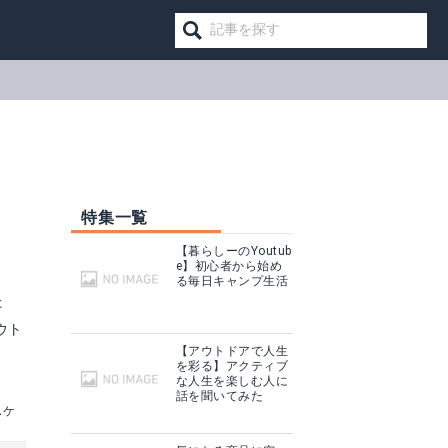
特集一覧
【暮らしーのYoutub
e】初心者から始め
る毎日キャンプ生活
た
ウト
【アウトドアで人生
を彩る】アクティブ
な人生を楽しむ人に
話を聞いてみた
スケ