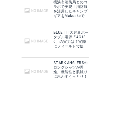
横浜市消防局とのコ
ラボで実現！消防服
を活用したキャンプ
ギアをMakuakeで予
約販売開始！
BLUETTI大容量ポー
タブル電源「AC18
0」の実力は？実際
にフィールドで使用
した感想をご紹介！
STARK ANGLERSの
ロングシャツが秀
逸。機能性と肌触り
に思わずうっとり！