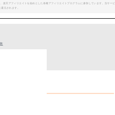
エイト、楽天アフィリエイトを始めとした各種アフィリエイトプログラムに参加しています。当サー
に還元されます。
方
と」
トドアの楽しみ方
の贅沢