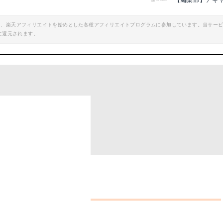
【編集部】アキ
エイト、楽天アフィリエイトを始めとした各種アフィリエイトプログラムに参加しています。当サー
に還元されます。
み」
rk 小樽はなえみ」