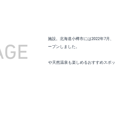
lamparkのグランピング施設。北海道小樽市には2022年7月、
ampark小樽はなえみ」がオープンしました。
も近く、ウィンタースポーツや天然温泉も楽しめるおすすめスポッ