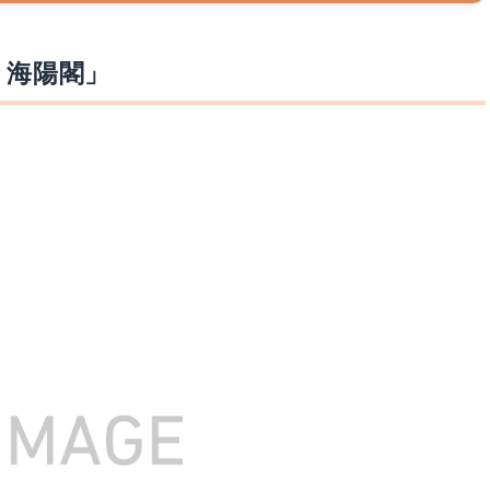
k 海陽閣」