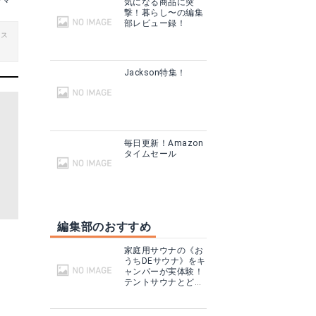
ヤマ
気になる商品に突
撃！暮らし〜の編集
部レビュー録！
ビス
Jackson特集！
毎日更新！Amazon
タイムセール
編集部のおすすめ
家庭用サウナの《お
うちDEサウナ》をキ
ャンパーが実体験！
テントサウナとどこ
が違う？