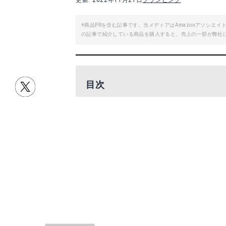
更新: 2022年11月21日
グランピング
※商品PRを含む記事です。当メディアはAmazonアソシ
の記事で紹介している商品を購入すると、売上の一部が弊社
目次
北海道小樽市「glampark 小樽はなえ
愛知県蒲郡市「glampark 海陽閣」
島根県出雲市「glampark 四季荘」
北海道小樽市「glampa