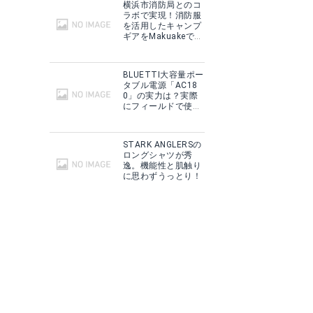
横浜市消防局とのコ
ラボで実現！消防服
を活用したキャンプ
ギアをMakuakeで予
約販売開始！
BLUETTI大容量ポー
タブル電源「AC18
0」の実力は？実際
にフィールドで使用
した感想をご紹介！
STARK ANGLERSの
ロングシャツが秀
逸。機能性と肌触り
に思わずうっとり！