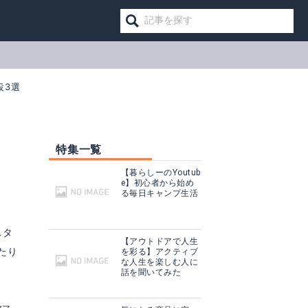
設3選
特集一覧
【暮らしーのYoutub
e】初心者から始め
る毎日キャンプ生活
スタ
【アウトドアで人生
たり
を彩る】アクティブ
な人生を楽しむ人に
話を聞いてみた