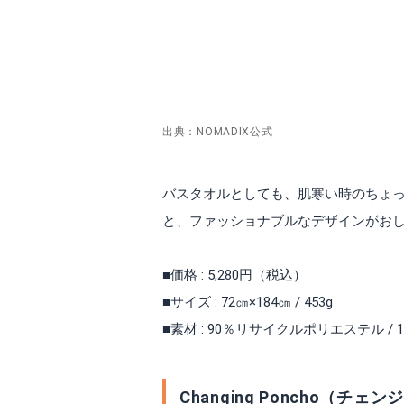
出典：NOMADIX公式
バスタオルとしても、肌寒い時のちょ
と、ファッショナブルなデザインがお
■価格 : 5,280円（税込）
■サイズ : 72㎝×184㎝ / 453g
■素材 : 90％リサイクルポリエステル / 
Changing Poncho（チェ