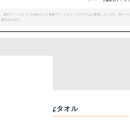
【編集部】アキ
エイト、楽天アフィリエイトを始めとした各種アフィリエイトプログラムに参加しています。当サー
に還元されます。
コなタオル
いて
を再利用したエコなタオル