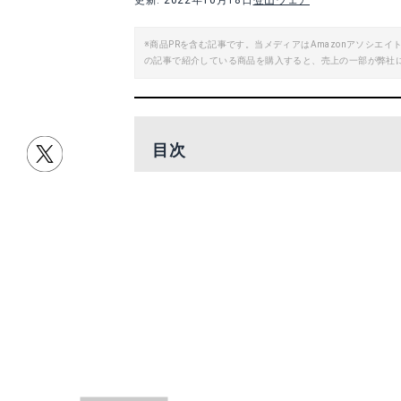
更新: 2022年10月18日
登山ウェア
※商品PRを含む記事です。当メディアはAmazonアソシ
の記事で紹介している商品を購入すると、売上の一部が弊社
目次
使用済みペットボトルを再利用したエ
2022AWのラインナップをチェック
NOMADIX™️（ノマディックス）につ
使用済みペットボトル