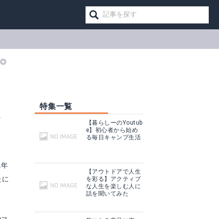
も◎
特集一覧
フ
【暮らしーのYoutub
e】初心者から始め
る毎日キャンプ生活
2年
【アウトドアで人生
たに
を彩る】アクティブ
な人生を楽しむ人に
話を聞いてみた