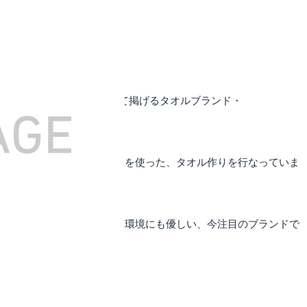
ないモノで、多様なコトを》”を理念として掲げるタオルブランド・
リサイクルポリエステル繊維を使った、タオル作りを行なっていま
シーンを問わずに使える上に環境にも優しい、今注目のブランドで
プをチェック