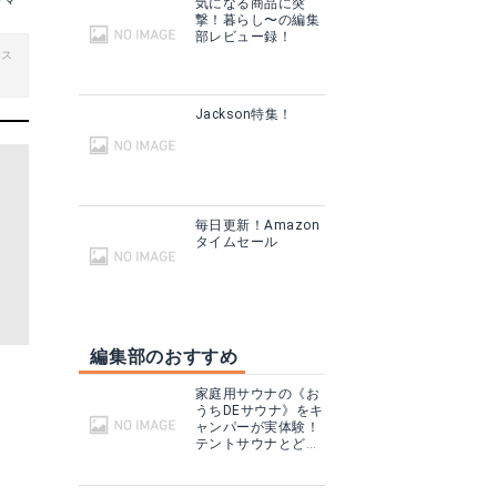
ヤマ
気になる商品に突
撃！暮らし〜の編集
部レビュー録！
ビス
Jackson特集！
毎日更新！Amazon
タイムセール
編集部のおすすめ
家庭用サウナの《お
うちDEサウナ》をキ
ャンパーが実体験！
テントサウナとどこ
が違う？