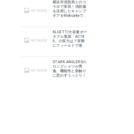
横浜市消防局とのコ
ラボで実現！消防服
を活用したキャンプ
ギアをMakuakeで予
約販売開始！
BLUETTI大容量ポー
タブル電源「AC18
0」の実力は？実際
にフィールドで使用
した感想をご紹介！
STARK ANGLERSの
ロングシャツが秀
逸。機能性と肌触り
に思わずうっとり！