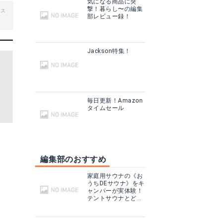
気になる商品に突
撃！暮らし〜の編集
ビス
部レビュー録！
Jackson特集！
毎日更新！Amazon
タイムセール
編集部のおすすめ
家庭用サウナの《お
うちDEサウナ》をキ
ャンパーが実体験！
テントサウナとどこ
が違う？