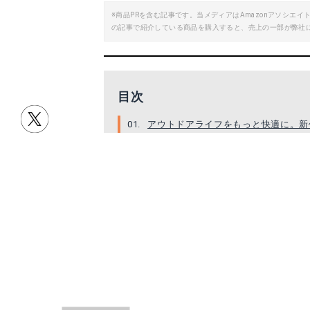
※商品PRを含む記事です。当メディアはAmazonアソシ
の記事で紹介している商品を購入すると、売上の一部が弊社
目次
アウトドアライフをもっと快適に。新
Schoffel（ショッフェル）について
アウトドアライフをも
く抜群
ドイツのアウトドアブランド・Schoff