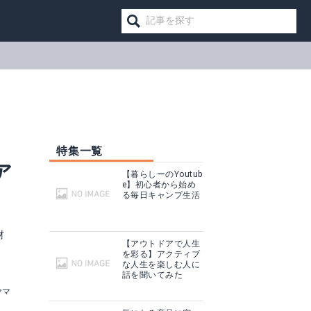
特集一覧
ア
【暮らしーのYoutub
e】初心者から始め
る毎日キャンプ生活
材
【アウトドアで人生
を彩る】アクティブ
な人生を楽しむ人に
話を聞いてみた
ヤマ