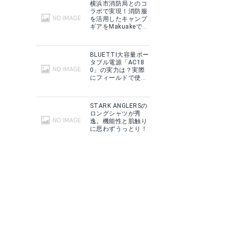
横浜市消防局とのコ
ラボで実現！消防服
を活用したキャンプ
ギアをMakuakeで予
約販売開始！
BLUETTI大容量ポー
タブル電源「AC18
0」の実力は？実際
にフィールドで使用
した感想をご紹介！
STARK ANGLERSの
ロングシャツが秀
逸。機能性と肌触り
に思わずうっとり！