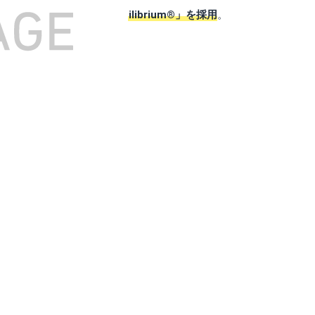
素材「Pertex Equilibrium®」を採用
。