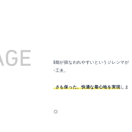
高めると、どちらか一方の機能が損なわれやすいというジレンマが
解消すべく、表面と裏面に一工夫。
で、風を防ぎながら蒸れにくさも保った、快適な着心地を実現
しま
動きやすく、1日中着心地は◎
イテム