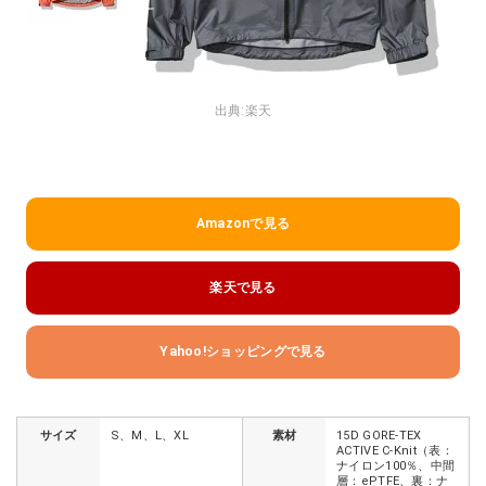
出典:
楽天
Amazonで見る
楽天で見る
Yahoo!ショッピングで見る
サイズ
S、M、L、XL
素材
15D GORE-TEX
ACTIVE C-Knit（表：
ナイロン100％、中間
層：ePTFE、裏：ナ