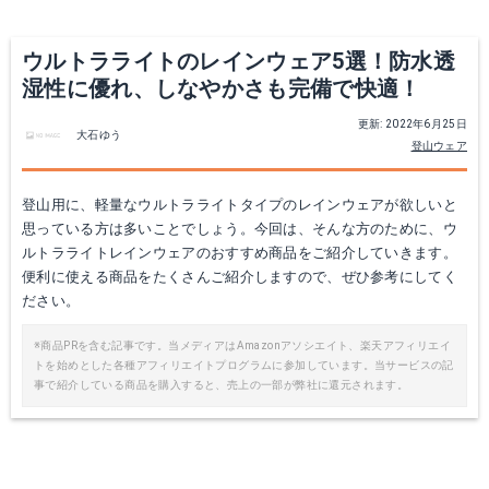
Yahoo!ショッピングで見る
ウルトラライトのレインウェア5選！防水透
湿性に優れ、しなやかさも完備で快適！
更新: 2022年6月25日
大石ゆう
登山ウェア
登山用に、軽量なウルトラライトタイプのレインウェアが欲しいと
思っている方は多いことでしょう。今回は、そんな方のために、ウ
ルトラライトレインウェアのおすすめ商品をご紹介していきます。
便利に使える商品をたくさんご紹介しますので、ぜひ参考にしてく
Mammut マイクロレイヤー ジャケット
THE NORTH FACE パンマージャケット
ださい。
Amazonで詳細を見る
Amazonで詳細を見る
※商品PRを含む記事です。当メディアはAmazonアソシエイト、楽天アフィリエイ
トを始めとした各種アフィリエイトプログラムに参加しています。当サービスの記
事で紹介している商品を購入すると、売上の一部が弊社に還元されます。
楽天で詳細を見る
楽天で詳細を見る
Yahoo!ショッピングで見る
Yahoo!ショッピングで見る