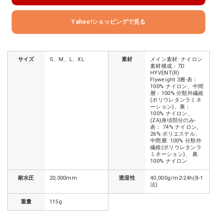
Yahoo!ショッピングで見る
サイズ
S、M、L、XL
素材
メイン素材: ナイロン
素材構成：7D
HYVENT(R)
Flyweight 3層-表：
100% ナイロン、中間
層：100% 分類外繊維
(ポリウレタンラミネ
ーション)、裏：
100% ナイロン、
(ZA)身頃部分のみ-
表： 74% ナイロン,
26% ポリエステル、
中間層: 100% 分類外
繊維(ポリウレタンラ
ミネーション)、 裏:
100% ナイロン
耐水圧
20,000mm
透湿性
40,000g/m2-24h(B-1
法)
重量
115g