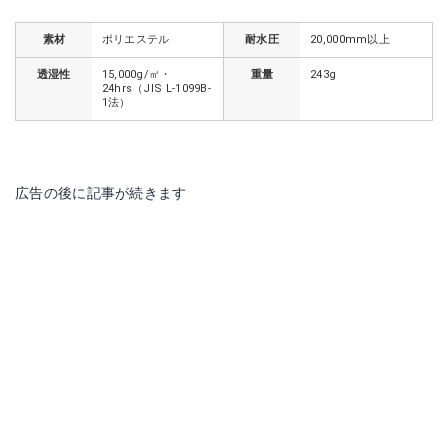
素材
ポリエステル
耐水圧
20,000mm以上
透湿性
15,000g/㎡・
重量
243g
24hrs（JIS L-1099B-
1法）
広告の後に記事が続きます