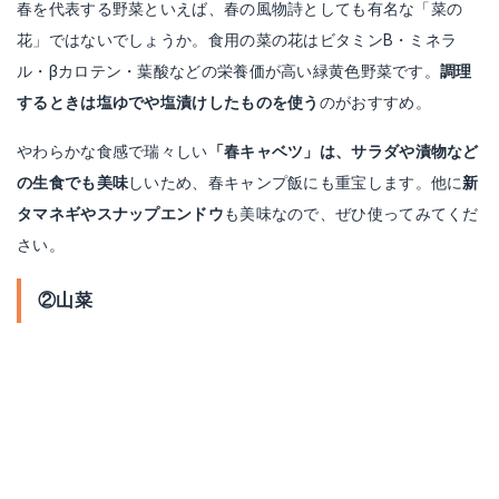
春を代表する野菜といえば、春の風物詩としても有名な「菜の
花」ではないでしょうか。食用の菜の花はビタミンB・ミネラ
ル・βカロテン・葉酸などの栄養価が高い緑黄色野菜です。
調理
するときは塩ゆでや塩漬けしたものを使う
のがおすすめ。
やわらかな食感で瑞々しい
「春キャベツ」は、サラダや漬物など
の生食でも美味
しいため、春キャンプ飯にも重宝します。他に
新
タマネギやスナップエンドウ
も美味なので、ぜひ使ってみてくだ
さい。
②山菜