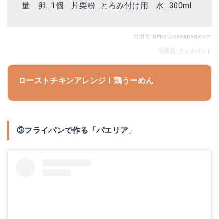
量 卵…1個
片栗粉
…とろみ付け用 水…300ml
引用元:
https://cookpad.com
引用元: クックパッド
ローストチキンアレンジ！鶏うーめん
③フライパンで作る「パエリア」