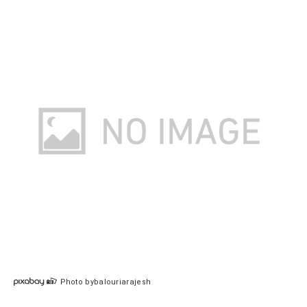
Photo bybalouriarajesh