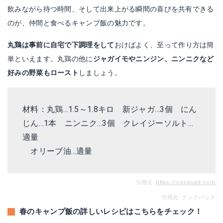
飲みながら待つ時間、そして出来上がる瞬間の喜びを共有できる
のが、仲間と食べるキャンプ飯の魅力です。
丸鶏は事前に自宅で下調理をして
おけばよく、至って作り方は簡
単といえます。丸鶏の他に
ジャガイモやニンジン、ニンニクなど
好みの野菜もロースト
しましょう。
材料：丸鶏…1.5～1.8キロ 新ジャガ…3個 にん
じん…1本
ニンニク
…3個
クレイジーソルト
…
適量
オリーブ油
…適量
引用元:
https://cookpad.com
引用元: クックパッド
春のキャンプ飯の詳しいレシピはこちらをチェック！