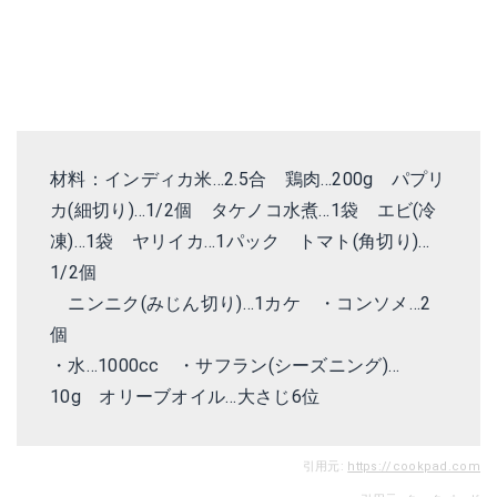
材料：インディカ米…2.5合 鶏肉…200g パプリ
カ(細切り)…1/2個 タケノコ水煮…1袋 エビ(冷
凍)…1袋 ヤリイカ…1パック トマト(角切り)…
1/2個
ニンニク(みじん切り)
…1カケ
・コンソメ
…2
個
・水…1000cc
・サフラン(シーズニング)
…
10g
オリーブオイル
…大さじ6位
引用元:
https://cookpad.com