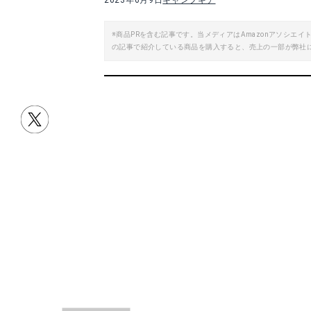
2023年6月9日
キャンプギア
※商品PRを含む記事です。当メディアはAmazonアソシ
の記事で紹介している商品を購入すると、売上の一部が弊社
目次