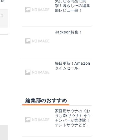
げ餅
気になる商品に突
撃！暮らし〜の編集
部レビュー録！
ビス
Jackson特集！
毎日更新！Amazon
タイムセール
編集部のおすすめ
家庭用サウナの《お
うちDEサウナ》をキ
ャンパーが実体験！
テントサウナとどこ
が違う？