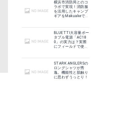
横浜市消防局とのコ
ラボで実現！消防服
を活用したキャンプ
ギアをMakuakeで予
約販売開始！
BLUETTI大容量ポー
タブル電源「AC18
0」の実力は？実際
にフィールドで使用
した感想をご紹介！
STARK ANGLERSの
ロングシャツが秀
逸。機能性と肌触り
に思わずうっとり！