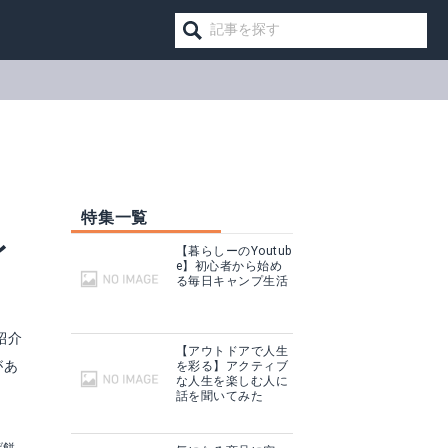
！
特集一覧
レ
【暮らしーのYoutub
e】初心者から始め
る毎日キャンプ生活
紹介
【アウトドアで人生
があ
を彩る】アクティブ
な人生を楽しむ人に
話を聞いてみた