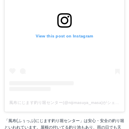
View this post on Instagram
風布にじます釣り堀センター(@nijimasuya_masa)がシェアした投稿
「風布(ふぅっぷ)にじます釣り堀センター」は安心・安全の釣り堀
といわれています。屋根の付いてる釣り池もあり、雨の日でも天