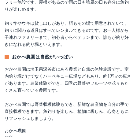
フリー施設です。屋根があるので雨の日も強風の日も存分に魚釣
りが楽しめます。
釣り竿やウキは貸し出しがあり、餌もその場で用意されていて、
釣りに関わる道具はすべてレンタルできるのです。お一人様から
子連れファミリーまで、初心者からベテランまで、誰もが釣り好
きになれる釣り堀といえます。
おかべ農園は自然がいっぱい
おかべ農園は埼玉県深谷市にある農業と自然の体験施設です。室
内釣り堀だけでなくバーベキュー広場などもあり、約1万㎡の広さ
があります。農業体験ができ、四季の野菜やフルーツや花々もた
くさん育っている農園です。
おかべ農園では野菜収穫体験もでき、新鮮な農産物を自分の手で
直接収穫できます。魚釣りを楽しみ、植物に親しみ、心身ともに
リフレッシュしましょう。
おかべ農園