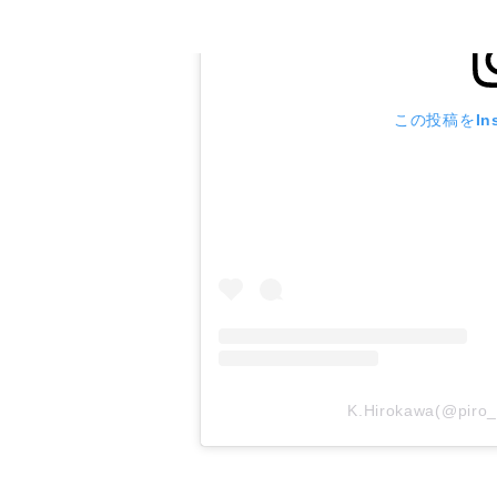
この投稿をIns
K.Hirokawa(@p