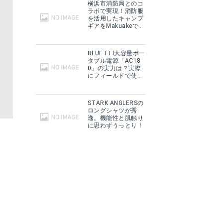
横浜市消防局とのコ
ラボで実現！消防服
を活用したキャンプ
ギアをMakuakeで予
約販売開始！
BLUETTI大容量ポー
タブル電源「AC18
0」の実力は？実際
にフィールドで使用
した感想をご紹介！
STARK ANGLERSの
ロングシャツが秀
逸。機能性と肌触り
に思わずうっとり！