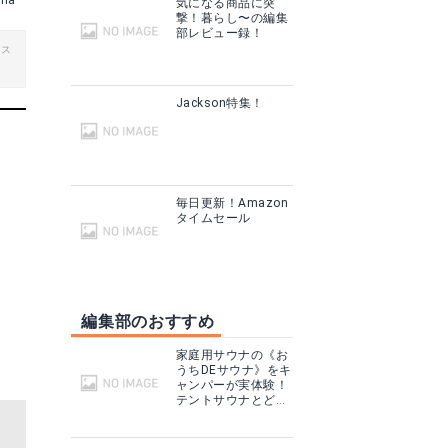
ana
気になる商品に突
撃！暮らし〜の編集
部レビュー録！
ビス
Jackson特集！
毎日更新！Amazon
タイムセール
編集部のおすすめ
家庭用サウナの《お
うちDEサウナ》をキ
ャンパーが実体験！
テントサウナとどこ
が違う？