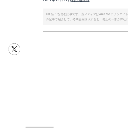
2021年10月21日
釣り場情報
※商品PRを含む記事です。当メディアはAmazonアソシ
の記事で紹介している商品を購入すると、売上の一部が弊社
目次