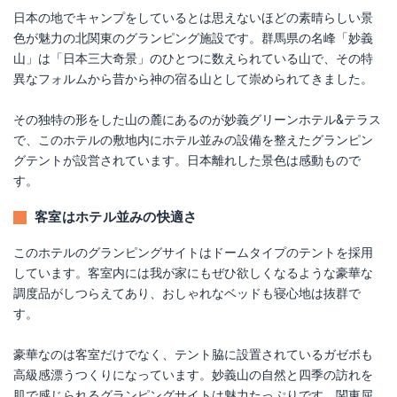
日本の地でキャンプをしているとは思えないほどの素晴らしい景
色が魅力の北関東のグランピング施設です。群馬県の名峰「妙義
山」は「日本三大奇景」のひとつに数えられている山で、その特
異なフォルムから昔から神の宿る山として崇められてきました。
その独特の形をした山の麓にあるのが妙義グリーンホテル&テラス
で、このホテルの敷地内にホテル並みの設備を整えたグランピン
グテントが設営されています。日本離れした景色は感動もので
す。
客室はホテル並みの快適さ
このホテルのグランピングサイトはドームタイプのテントを採用
しています。客室内には我が家にもぜひ欲しくなるような豪華な
調度品がしつらえてあり、おしゃれなベッドも寝心地は抜群で
す。
豪華なのは客室だけでなく、テント脇に設置されているガゼボも
高級感漂うつくりになっています。妙義山の自然と四季の訪れを
肌で感じられるグランピングサイトは魅力たっぷりです。関東屈