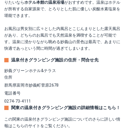
りたいなら
ホテル本館の温泉浴場
がおすすめです。温泉はホテル
が所有する自家源泉で、とろりとした肌に優しい炭酸水素塩泉を
堪能できます。
お風呂は男女別に広々とした内風呂とこじんまりとした露天風呂
があり、どちらのお風呂でも天然温泉を満喫することが可能で
す。温泉に浸かりながら眺める妙義山の景色は最高で、あまりに
快適であっという間に時間が過ぎてしまいます。
温泉付きグランピング施設の住所・問合せ先
妙義グリーンホテル&テラス
住所
群馬県富岡市妙義町菅原2678
電話番号
0274-73-4111
関東の温泉付きグランピング施設の詳細情報はこちら！
この関東の温泉付きグランピング施設についてのさらに詳しい情
報はこちらのサイトをご覧ください。