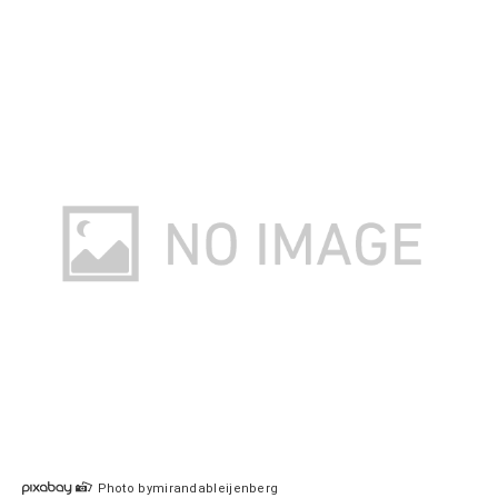
Photo bymirandableijenberg