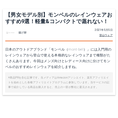
【男女モデル別】モンベルのレインウェアお
すすめ9選！軽量&コンパクトで蒸れない！
2021年5月5日
揚げ餅
登山ウェア
日本のアウトドアブランド「モンベル（mont-bell）」には入門用の
レインウェアから登山で使える本格的なレインウェアまで種類がた
レインダンサー
サンダーパスジャケット
くさんあります。今回はメンズ向けとレディース向けに分けてモン
ベルのおすすめレインウェアを紹介しますね。
Amazonで詳細を見る
Amazonで詳細を見る
※商品PRを含む記事です。当メディアはAmazonアソシエイト、楽天アフィリエイ
トを始めとした各種アフィリエイトプログラムに参加しています。当サービスの記
楽天で詳細を見る
楽天で詳細を見る
事で紹介している商品を購入すると、売上の一部が弊社に還元されます。