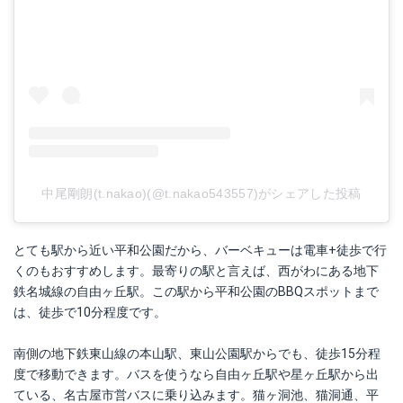
中尾剛朗(t.nakao)(@t.nakao543557)がシェアした投稿
とても駅から近い平和公園だから、バーベキューは電車+徒歩で行
くのもおすすめします。最寄りの駅と言えば、西がわにある地下
鉄名城線の自由ヶ丘駅。この駅から平和公園のBBQスポットまで
は、徒歩で10分程度です。
南側の地下鉄東山線の本山駅、東山公園駅からでも、徒歩15分程
度で移動できます。バスを使うなら自由ヶ丘駅や星ヶ丘駅から出
ている、名古屋市営バスに乗り込みます。猫ヶ洞池、猫洞通、平