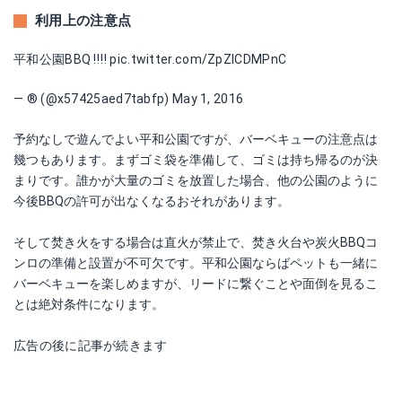
利用上の注意点
平和公園BBQ ‼︎‼︎
pic.twitter.com/ZpZICDMPnC
— ®️ (@x57425aed7tabfp)
May 1, 2016
予約なしで遊んでよい平和公園ですが、バーベキューの注意点は
幾つもあります。まずゴミ袋を準備して、ゴミは持ち帰るのが決
まりです。誰かが大量のゴミを放置した場合、他の公園のように
今後BBQの許可が出なくなるおそれがあります。
そして焚き火をする場合は直火が禁止で、焚き火台や炭火BBQコ
ンロの準備と設置が不可欠です。平和公園ならばペットも一緒に
バーベキューを楽しめますが、リードに繋ぐことや面倒を見るこ
とは絶対条件になります。
広告の後に記事が続きます