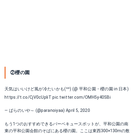
②櫻の園
天気はいいけど風が冷たいかも(^^) (@ 平和公園・櫻の園 in 日本)
https://t.co/CjV0cUpliT
pic.twitter.com/OMH5y40SBi
— ぱらのいや～ (@paranoiyaa)
April 5, 2020
もう1つのおすすめできるバーベキュースポットが、平和公園の南
東の平和公園会館のそばにある櫻の園。ここは東西300×130mの敷