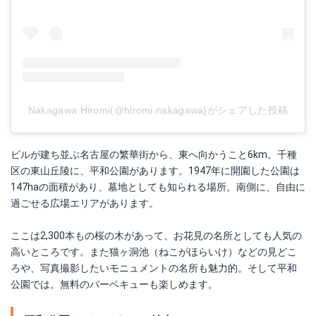
Nakagawa Hiromi(@hiromi.nakagawa)がシェアした投稿
ビルが建ち並ぶ名古屋の繁華街から、東へ向かうこと6km。千種
区の東山丘陵に、平和公園があります。1947年に開園した公園は
147haの面積があり、墓地としても知られる場所。南側に、自由に
過ごせる広場エリアがあります。
ここは2,300本もの桜の木があって、お花見の名所としても人気の
高いところです。また猫ヶ洞池（ねこがほらいけ）などの見どこ
ろや、写真撮影したいモニュメントの名所も魅力的。そして平和
公園では。無料のバーベキューも楽しめます。