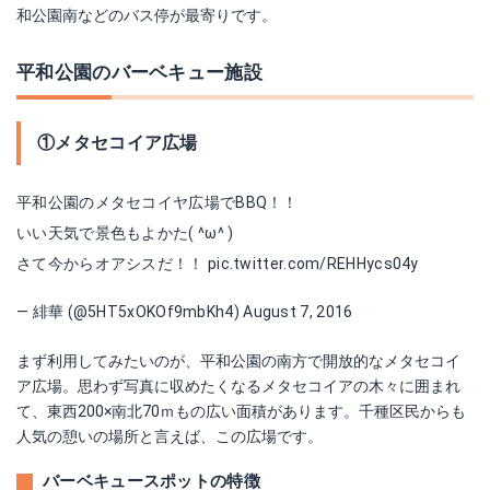
和公園南などのバス停が最寄りです。
平和公園のバーベキュー施設
①メタセコイア広場
平和公園のメタセコイヤ広場でBBQ！！
いい天気で景色もよかた( ^ω^ )
さて今からオアシスだ！！
pic.twitter.com/REHHycs04y
— 緋華 (@5HT5xOKOf9mbKh4)
August 7, 2016
まず利用してみたいのが、平和公園の南方で開放的なメタセコイ
ア広場。思わず写真に収めたくなるメタセコイアの木々に囲まれ
て、東西200×南北70ｍもの広い面積があります。千種区民からも
人気の憩いの場所と言えば、この広場です。
バーベキュースポットの特徴