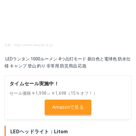
出典：https://www.amazon.co.jp
LEDランタン 1000ルーメン 4つ点灯モード 昼白色と電球色 防水仕
様 キャンプ 登山 釣り 非常用 防災用品 応急
タイムセール実施中！
セール価格￥1,998→￥1,698（15％オフ！）
Amazonで見る
LEDヘッドライト：Litom