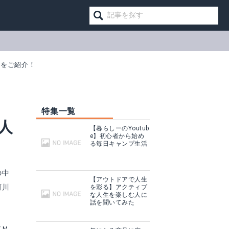
場をご紹介！
特集一覧
人
【暮らしーのYoutub
e】初心者から始め
る毎日キャンプ生活
の中
【アウトドアで人生
河川
を彩る】アクティブ
な人生を楽しむ人に
話を聞いてみた