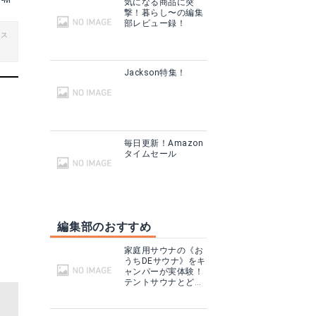
Y-M
気になる商品に突
撃！暮らし〜の編集
部レビュー録！
ビス
Jackson特集！
毎日更新！Amazon
タイムセール
編集部のおすすめ
家庭用サウナの《お
うちDEサウナ》をキ
ャンパーが実体験！
テントサウナとどこ
が違う？