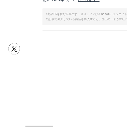
更新: 2024年7月19日
バーベキュー
※商品PRを含む記事です。当メディアはAmazonアソシ
の記事で紹介している商品を購入すると、売上の一部が弊社
目次