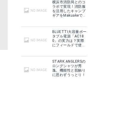
横浜市消防局とのコ
ラボで実現！消防服
を活用したキャンプ
ギアをMakuakeで予
約販売開始！
BLUETTI大容量ポー
タブル電源「AC18
0」の実力は？実際
にフィールドで使用
した感想をご紹介！
STARK ANGLERSの
ロングシャツが秀
逸。機能性と肌触り
に思わずうっとり！