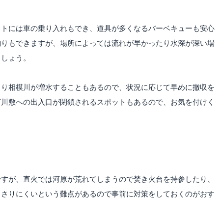
ットには車の乗り入れもでき、道具が多くなるバーベキューも安心
釣りもできますが、場所によっては流れが早かったり水深が深い場
ましょう。
より相模川が増水することもあるので、状況に応じて早めに撤収を
河川敷への出入口が閉鎖されるスポットもあるので、お気を付けく
ですが、直火では河原が荒れてしまうので焚き火台を持参したり、
ささりにくいという難点があるので事前に対策をしておくのがおす