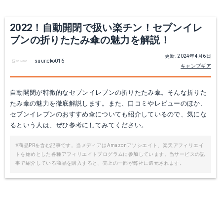
Yahoo!ショッピングで見る
2022！自動開閉で扱い楽チン！セブンイレ
ブンの折りたたみ傘の魅力を解説！
更新: 2024年4月6日
suuneko016
キャンプギア
自動開閉が特徴的なセブンイレブンの折りたたみ傘。そんな折りた
たみ傘の魅力を徹底解説します。また、口コミやレビューのほか、
セブンイレブンのおすすめ傘についても紹介しているので、気にな
るという人は、ぜひ参考にしてみてください。
※商品PRを含む記事です。当メディアはAmazonアソシエイト、楽天アフィリエイ
トを始めとした各種アフィリエイトプログラムに参加しています。当サービスの記
事で紹介している商品を購入すると、売上の一部が弊社に還元されます。