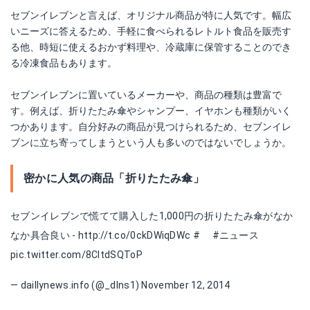
セブンイレブンと言えば、オリジナル商品が特に人気です。幅広
いニーズに答えるため、手軽に食べられるレトルト食品を販売す
る他、時短に使えるおかず料理や、冷蔵庫に保管することのでき
る冷凍食品もあります。
セブンイレブンに置いているメーカーや、商品の種類は豊富で
す。例えば、折りたたみ傘やシャンプー、イヤホンも種類がいく
つかあります。自分好みの商品が見つけられるため、セブンイレ
ブンに立ち寄ってしまうという人も多いのではないでしょうか。
密かに人気の商品「折りたたみ傘」
セブンイレブンで慌てて購入した1,000円の折りたたみ傘がなか
なか具合良い -
http://t.co/0ckDWiqDWc
#
#ニュース
pic.twitter.com/8CltdSQToP
— daillynews.info (@_dlns1)
November 12, 2014