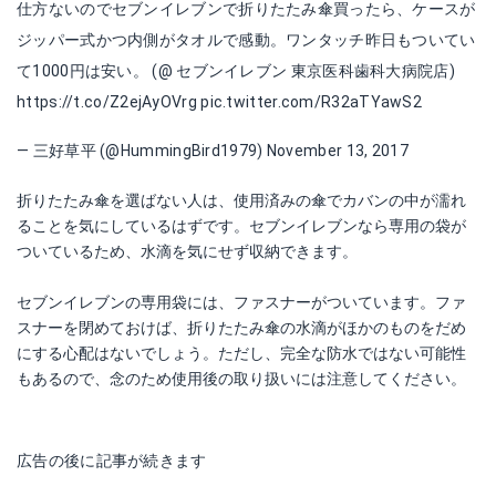
仕方ないのでセブンイレブンで折りたたみ傘買ったら、ケースが
ジッパー式かつ内側がタオルで感動。ワンタッチ昨日もついてい
て1000円は安い。 (@ セブンイレブン 東京医科歯科大病院店)
https://t.co/Z2ejAyOVrg
pic.twitter.com/R32aTYawS2
— 三好草平 (@HummingBird1979)
November 13, 2017
折りたたみ傘を選ばない人は、使用済みの傘でカバンの中が濡れ
ることを気にしているはずです。セブンイレブンなら専用の袋が
ついているため、水滴を気にせず収納できます。
セブンイレブンの専用袋には、ファスナーがついています。ファ
スナーを閉めておけば、折りたたみ傘の水滴がほかのものをだめ
にする心配はないでしょう。ただし、完全な防水ではない可能性
もあるので、念のため使用後の取り扱いには注意してください。
広告の後に記事が続きます