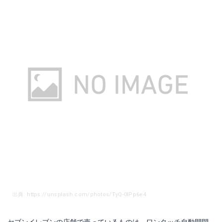
出典: https://unsplash.com/photos/TyQ-0lPp6e4
セブンイレブンの店舗で売っているものは、ワンタッチ自動開閉