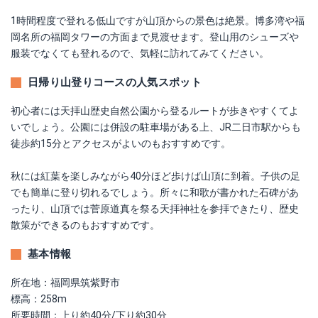
1時間程度で登れる低山ですが山頂からの景色は絶景。博多湾や福
岡名所の福岡タワーの方面まで見渡せます。登山用のシューズや
服装でなくても登れるので、気軽に訪れてみてください。
日帰り山登りコースの人気スポット
初心者には天拝山歴史自然公園から登るルートが歩きやすくてよ
いでしょう。公園には併設の駐車場がある上、JR二日市駅からも
徒歩約15分とアクセスがよいのもおすすめです。
秋には紅葉を楽しみながら40分ほど歩けば山頂に到着。子供の足
でも簡単に登り切れるでしょう。所々に和歌が書かれた石碑があ
ったり、山頂では菅原道真を祭る天拝神社を参拝できたり、歴史
散策ができるのもおすすめです。
基本情報
所在地：福岡県筑紫野市
標高：258m
所要時間：上り約40分/下り約30分