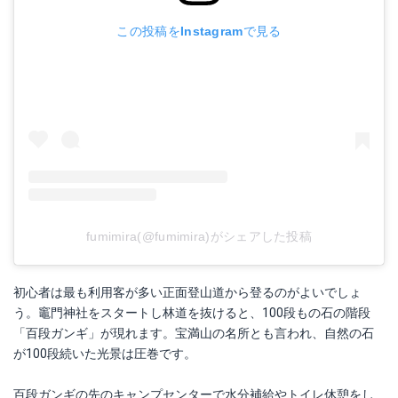
この投稿をInstagramで見る
fumimira(@fumimira)がシェアした投稿
初心者は最も利用客が多い正面登山道から登るのがよいでしょ
う。竈門神社をスタートし林道を抜けると、100段もの石の階段
「百段ガンギ」が現れます。宝満山の名所とも言われ、自然の石
が100段続いた光景は圧巻です。
百段ガンギの先のキャンプセンターで水分補給やトイレ休憩をし