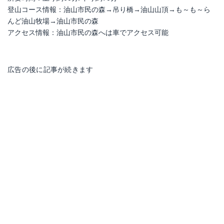
登山コース情報：油山市民の森→吊り橋→油山山頂→も～も～ら
んど油山牧場→油山市民の森
アクセス情報：油山市民の森へは車でアクセス可能
広告の後に記事が続きます