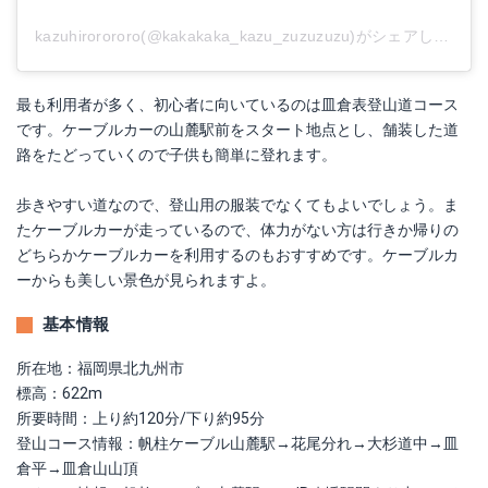
kazuhirorororo(@kakakaka_kazu_zuzuzuzu)がシェアした投稿
最も利用者が多く、初心者に向いているのは皿倉表登山道コース
です。ケーブルカーの山麓駅前をスタート地点とし、舗装した道
路をたどっていくので子供も簡単に登れます。
歩きやすい道なので、登山用の服装でなくてもよいでしょう。ま
たケーブルカーが走っているので、体力がない方は行きか帰りの
どちらかケーブルカーを利用するのもおすすめです。ケーブルカ
ーからも美しい景色が見られますよ。
基本情報
所在地：福岡県北九州市
標高：622m
所要時間：上り約120分/下り約95分
登山コース情報：帆柱ケーブル山麓駅→花尾分れ→大杉道中→皿
倉平→皿倉山山頂