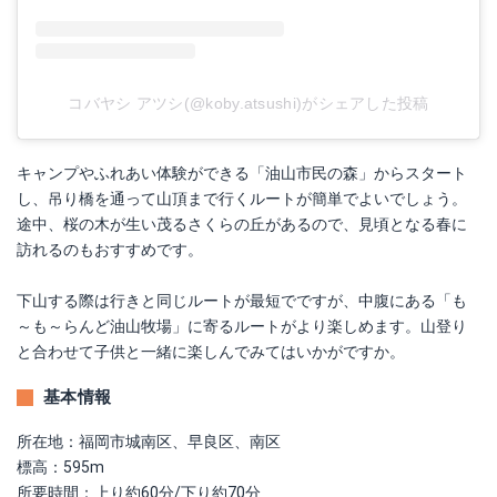
コバヤシ アツシ(@koby.atsushi)がシェアした投稿
キャンプやふれあい体験ができる「油山市民の森」からスタート
し、吊り橋を通って山頂まで行くルートが簡単でよいでしょう。
途中、桜の木が生い茂るさくらの丘があるので、見頃となる春に
訪れるのもおすすめです。
下山する際は行きと同じルートが最短でですが、中腹にある「も
～も～らんど油山牧場」に寄るルートがより楽しめます。山登り
と合わせて子供と一緒に楽しんでみてはいかがですか。
基本情報
所在地：福岡市城南区、早良区、南区
標高：595m
所要時間：上り約60分/下り約70分