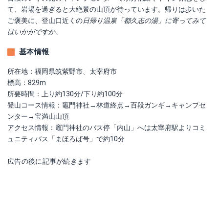
て、岩場を過ぎると大絶景の山頂が待っています。帰りは歩いた
ご褒美に、登山口近くの
日帰り温泉「
都久志の湯」に寄ってみて
はいかがですか。
基本情報
所在地：福岡県筑紫野市、太宰府市
標高：829m
所要時間：上り約130分/下り約100分
登山コース情報：竈門神社→林道終点→百段ガンギ→キャンプセ
ンター→宝満山山頂
アクセス情報：竈門神社のバス停「内山」へは太宰府駅よりコミ
ュニティバス「まほろば号」で約10分
広告の後に記事が続きます