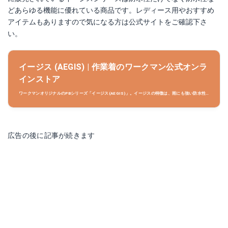
どあらゆる機能に優れている商品です。レディース用やおすすめ
アイテムもありますので気になる方は公式サイトをご確認下さ
い。
イージス (AEGIS) | 作業着のワークマン公式オンラ
インストア
ワークマンオリジナルのPBシリーズ「イージス(AEGIS)」。イージスの特徴は、雨にも強い防水性
と寒さに強い防寒性と秋冬物を中心にオールシーズンものまで取りそろえるバリエーションの3点。
大人気シリーズのPBシリーズイージス(AEGIS)の購入は、ワークマンオンラインストア。
広告の後に記事が続きます