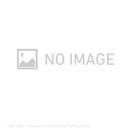
出典: https://unsplash.com/photos/Tgbeg_lOuko