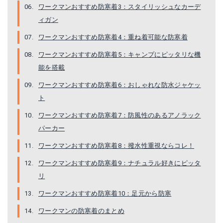
ワークマンおすすめ防寒着3：スタイリッシュなカーデ
ワークマン コットンキャンパー
ブリザテックレインジャケット
ィガン
Amazonで詳細を見る
Amazonで詳細を見る
ワークマンおすすめ防寒着4：重ね着可能な防寒着
商品サイト
商品サイト
ワークマンおすすめ防寒着5：キャンプにピッタリな機
能を搭載
ワークマンおすすめ防寒着6：おしゃれな防水ジャケッ
ト
ワークマンおすすめ防寒着7：防風性のあるアノラック
パーカー
ワークマンおすすめ防寒着8：撥水性重視ならコレ！
ワークマンおすすめ防寒着9：ナチュラル好きにピッタ
リ
スウェットシェル アノラック
耐久撥水アーバンシェルジャケット
ワークマンおすすめ防寒着10：足元から防寒
商品サイト
商品サイト
ワークマンの防寒着のまとめ