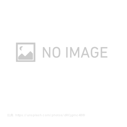
出典: https://unsplash.com/photos/dRCjgmc4B8I