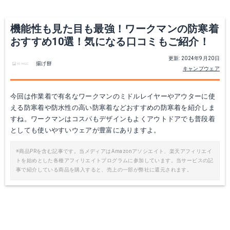
機能性も見た目も最強！ワークマンの防寒着
おすすめ10選！気になる口コミもご紹介！
更新: 2024年9月20日
揚げ餅
キャンプウェア
今回は作業着で有名なワークマンのミドルレイヤーやアウターに使
える防寒着や防水性の高い防寒着などおすすめの防寒着を紹介しま
高撥水マウンテンパーカー
ナイロンヤッケ ズボンACTIVE
すね。ワークマンはコスパもデザインもよくアウトドアでも普段着
としても使いやすいウェアが豊富にありますよ。
Amazonで詳細を見る
商品サイト
※商品PRを含む記事です。当メディアはAmazonアソシエイト、楽天アフィリエイ
トを始めとした各種アフィリエイトプログラムに参加しています。当サービスの記
商品サイト
事で紹介している商品を購入すると、売上の一部が弊社に還元されます。