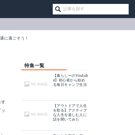
快適に過ごそう！
特集一覧
！
【暮らしーのYoutub
e】初心者から始め
る毎日キャンプ生活
おす
【アウトドアで人生
ピッ
を彩る】アクティブ
な人生を楽しむ人に
話を聞いてみた