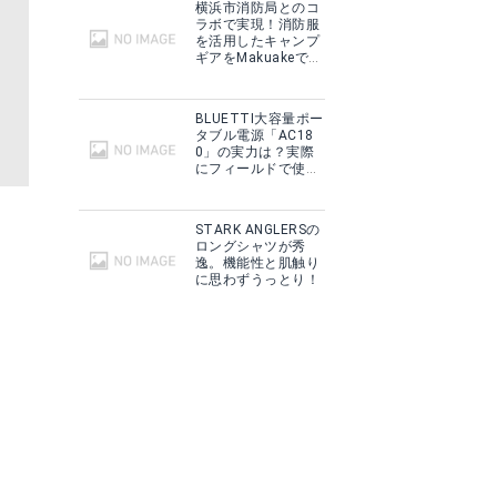
横浜市消防局とのコ
ラボで実現！消防服
を活用したキャンプ
ギアをMakuakeで予
約販売開始！
BLUETTI大容量ポー
タブル電源「AC18
0」の実力は？実際
にフィールドで使用
した感想をご紹介！
STARK ANGLERSの
ロングシャツが秀
逸。機能性と肌触り
に思わずうっとり！