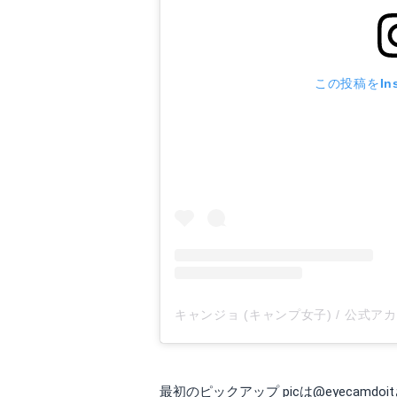
この投稿をIns
キャンジョ (キャンプ女子) / 公式ア
最初のピックアップ picは
@eyecamdoit