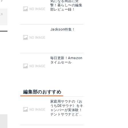
ョ）
気になる商品に突
撃！暮らし〜の編集
部レビュー録！
ビス
Jackson特集！
毎日更新！Amazon
タイムセール
編集部のおすすめ
家庭用サウナの《お
うちDEサウナ》をキ
ャンパーが実体験！
テントサウナとどこ
が違う？