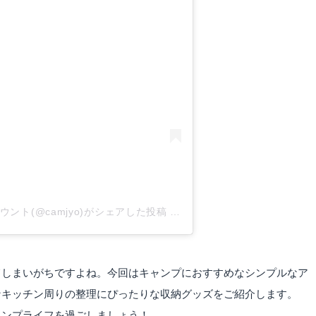
tagramで見る
カウント(@camjyo)がシェアした投稿
-
2020年 6月月10日午前3時16
てしまいがちですよね。今回はキャンプにおすすめなシンプルなア
なキッチン周りの整理にぴったりな収納グッズをご紹介します。
ャンプライフを過ごしましょう！