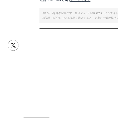
更新: 2021年1月4日
キャンプ女子
※商品PRを含む記事です。当メディアはAmazonアソシ
の記事で紹介している商品を購入すると、売上の一部が弊社
目次