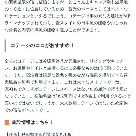
小安峡温泉の宿に宿泊しますが、とことん山キャンプ場も温泉地
のすぐ近くに位置しているため、観光のベースとしてはベストな
ロケーションといえるでしょう。コテージは趣の異なる建物が5棟
ラインナップされており、畳スタイルの日本風の建物やおしゃれ
な外装と内装の洋風の建物を選ぶことができます。
コテージのココがおすすめ！
全てのコテージには冷暖房器具が完備され、リビングやキッチ
ン、お風呂やトイレと生活するのに必要なものはほぼ揃っていま
す。また、宿泊者は綺麗な景色を眺めながら温泉を堪能できる露
天風呂を無料で利用できます。これは大きなメリットですね。
BBQもできますがコテージにスペースはないため屋外で行う形と
なっています。宿泊料金は16,290円ですが6名まで利用できるので
安いのではないでしょうか。大人数用コテージではないため家族
での宿泊がベストです。
施設情報はこちら！
【住所】秋田県湯沢市皆瀬新処106