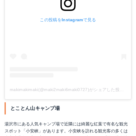
この投稿をInstagramで見る
makimakimaki(@maki2maki6maki0727)がシェアした投稿
-
20
とことん山キャンプ場
湯沢市にある人気キャンプ場で近隣には綺麗な紅葉で有名な観光
スポット「小安峡」があります。小安峡を訪れる観光客の多くは