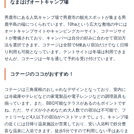
なまはげオートキャンプ場
男鹿市にある人気キャンプ場で男鹿市の観光スポットが集まる男
鹿半島の端につくられています。10haという広大な敷地の中には
オートキャンプサイトやキャンピングカーサイト、コテージサイ
トが整備されており、キャンパーは自分の好みに合わせて宿泊方
法を選択できます。コテージは全部で6棟あり宿泊だけでなく日帰
り利用も可能となっています。テントサイトは冬場は利用できま
せんが、コテージは一年を通して予約を受け付けています。
コテージのココがおすすめ！
コテージは三角屋根のおしゃれなデザインとなっており、室内に
は冷蔵庫やテレビなどの家電製品や電子レンジなどの調理器具も
揃っています。また、BBQ可能なテラスがあるのもポイントです
ね。ただ、サイズが小さめなため大人数での宿泊は不可能で、フ
ァミリーなど4人以下の宿泊がベストマッチでしょう。キャンプ場
の近くには日帰り温泉施設が営業しており、安い入浴料で鉄分豊
富な温泉に入浴できます。徒歩5分ですので利用しない手はありま