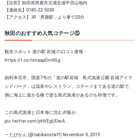
【住所】秋田県男鹿市北浦北浦平岱山地内
【連絡先】0185-22-5030
【アクセス】JR「男鹿駅」より車で20分
秋田のおすすめ人気コテージ⑤
観光スポット 道の駅 岩城 の口コミ速報 -
https://t.co/nmaapDm9Gg
由利本荘市、国道7号の「道の駅岩城 島式漁港公園 岩城アイラ
ンドパーク」は温泉やレストラン、コテージまである道の駅で、
側に海上に架かる橋で渡る島式漁港があるのも特徴です。
この島式漁港と日本海に沈む夕陽が...
pic.twitter.com/pHVEgUEIwA
— たびかん (@tabikanstaff)
November 9, 2019