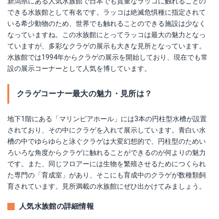
新潟県にある人気水族館で日本でも貴重なラッコに触れることの
できる水族館として有名です。ラッコは絶滅危惧種に指定されて
いる希少動物のため、世界でも触れることのできる施設は少なく
なっていますね。この水族館にとってラッコは最大の魅力となっ
ていますが、多彩なクラゲの展示も大きな見所となっています。
水族館では1994年からクラゲの展示を開始しており、現在でも常
設の展示コーナーとして人気を博しています。
クラゲコーナー最大の魅力・見所は？
地下1階にある「マリンピアホール」には3本の円柱型水槽が設置
されており、その中にクラゲを入れて展示しています。青白い水
槽の中でゆらゆらと泳ぐクラゲは大変幻想的で、円柱型のためい
ろいろな角度からクラゲに触れることができるのが何よりの魅力
です。また、同じフロアーには生物を繁殖させるためにつくられ
た専門の「育成室」があり、そこにも育成中のクラゲが数種類飼
育されています。見所満載の水族館にぜひ出かけてみましょう。
人気水族館の詳細情報