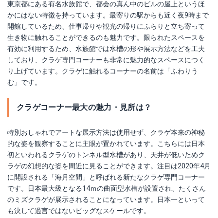
東京都にある有名水族館で、都会の真ん中のビルの屋上というほ
かにはない特徴を持っています。最寄りの駅からも近く夜9時まで
開館しているため、仕事帰りや観光の帰りにふらりと立ち寄って
生き物に触れることができるのも魅力です。限られたスペースを
有効に利用するため、水族館では水槽の形や展示方法などを工夫
しており、クラゲ専門コーナーも非常に魅力的なスペースにつく
り上げています。クラゲに触れるコーナーの名前は「ふわりう
む」です。
クラゲコーナー最大の魅力・見所は？
特別おしゃれでアートな展示方法は使用せず、クラゲ本来の神秘
的な姿を観察することに主眼が置かれています。こちらには日本
初といわれるクラゲのトンネル型水槽があり、天井が低いためク
ラゲの幻想的な姿を間近に見ることができます。注目は2020年4月
に開設される「海月空間」と呼ばれる新たなクラゲ専門コーナー
です。日本最大級となる14ｍの曲面型水槽が設置され、たくさん
のミズクラゲが展示されることになっています。日本一といって
も決して過言ではないビッグなスケールです。