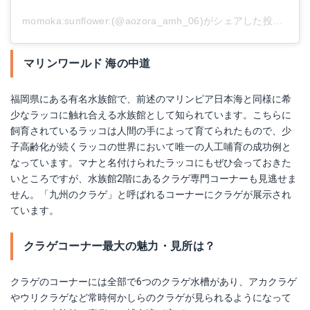
momoka:sunflower:(@aozora_amh_06)がシェアした投稿
-
20
マリンワールド 海の中道
福岡県にある有名水族館で、前述のマリンピア日本海と同様に希
少なラッコに触れ合える水族館として知られています。こちらに
飼育されているラッコは人間の手によって育てられたもので、少
子高齢化が続くラッコの世界において唯一の人工哺育の成功例と
なっています。マナと名付けられたラッコにもぜひ会っておきた
いところですが、水族館2階にあるクラゲ専門コーナーも見逃せま
せん。「九州のクラゲ」と呼ばれるコーナーにクラゲが展示され
ています。
クラゲコーナー最大の魅力・見所は？
クラゲのコーナーには全部で6つのクラゲ水槽があり、アカクラゲ
やウリクラゲなど常時何かしらのクラゲが見られるようになって