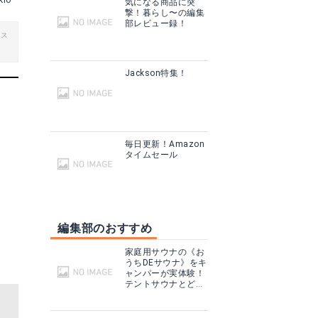
kio
気になる商品に突
撃！暮らし〜の編集
部レビュー録！
ビス
Jackson特集！
毎日更新！Amazon
タイムセール
編集部のおすすめ
家庭用サウナの《お
うちDEサウナ》をキ
ャンパーが実体験！
テントサウナとどこ
が違う？