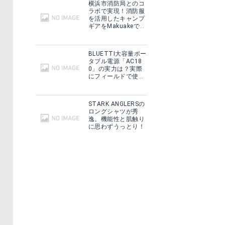
横浜市消防局とのコ
ラボで実現！消防服
を活用したキャンプ
ギアをMakuakeで予
約販売開始！
BLUETTI大容量ポー
タブル電源「AC18
0」の実力は？実際
にフィールドで使用
した感想をご紹介！
STARK ANGLERSの
ロングシャツが秀
逸。機能性と肌触り
に思わずうっとり！