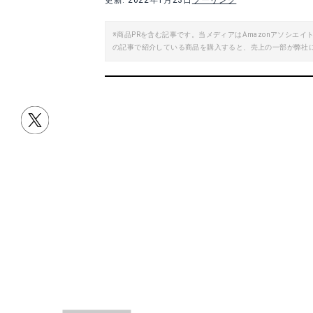
更新: 2022年1月23日
ツーリング
※商品PRを含む記事です。当メディアはAmazonアソシ
の記事で紹介している商品を購入すると、売上の一部が弊社
目次