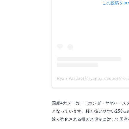
この投稿をIns
Ryan Pardue(@ryanpardoooo
国産4大メーカー（ホンダ・ヤマハ・ス
となっています。軽く扱いやすい250
近く強化される排ガス規制に対して国産