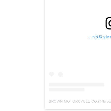
この投稿をIns
BROWN MOTORCYCLE CO.(@b