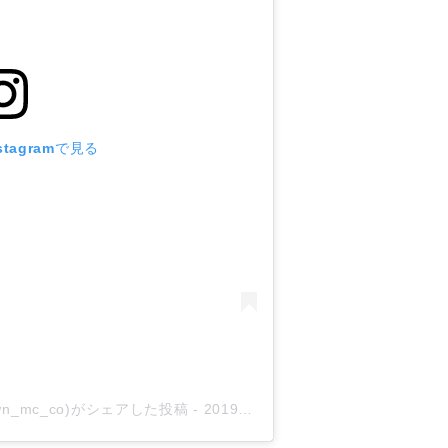
tagramで見る
rown_mc_co)がシェアした投稿
-
2019年 5月月28日午前3時34分PDT