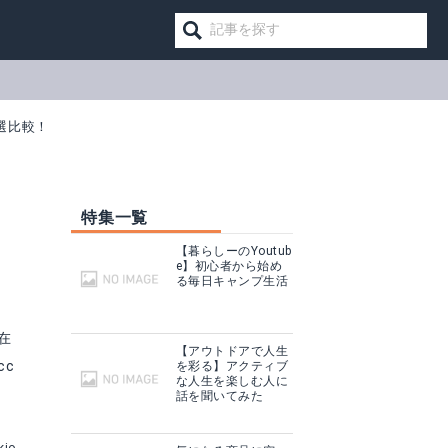
選比較！
特集一覧
【暮らしーのYoutub
e】初心者から始め
る毎日キャンプ生活
在
【アウトドアで人生
cc
を彩る】アクティブ
な人生を楽しむ人に
話を聞いてみた