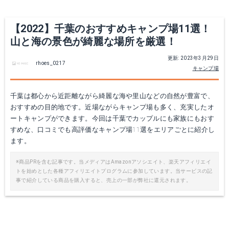
【2022】千葉のおすすめキャンプ場11選！
山と海の景色が綺麗な場所を厳選！
更新: 2023年3月29日
rhoes_0217
キャンプ場
千葉は都心から近距離ながら綺麗な海や里山などの自然が豊富で、
おすすめの目的地です。近場ながらキャンプ場も多く、充実したオ
ートキャンプができます。今回は千葉でカップルにも家族にもおす
すめな、口コミでも高評価なキャンプ場11選をエリアごとに紹介し
ます。
※商品PRを含む記事です。当メディアはAmazonアソシエイト、楽天アフィリエイ
トを始めとした各種アフィリエイトプログラムに参加しています。当サービスの記
事で紹介している商品を購入すると、売上の一部が弊社に還元されます。