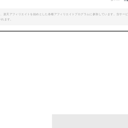
h
エイト、楽天アフィリエイトを始めとした各種アフィリエイトプログラムに参加しています。当サー
シューシャインセット 革靴お手入れセット 缶入 メンテナンス レザーシューズ お手入れ ブラシ クロス 靴クリーム スムースレザー用 スウェードレザー用 贈り物 ギフト【全国一律送料330円】
されます。
楽天で詳細を見る
楽天で詳細を見