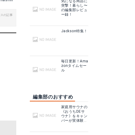
anashin
気になる商品に
突撃！暮らし〜
の編集部レビュ
ー録！
ビスの記事
靴 お手入れセット is-fit モリト 【KUTU-OTEIRESET】 革靴専用 4点セット クリーム缶 ブラシ シリコンクロス マニュアル付き 黒 お手入れ 靴磨き 汚れ落とし □kutu-oteireset□ ※メール便不可
靴磨きセット BOOT BLACK ブートブラック × シューズマスター スタンダードセット シューケアセット 初心者向け 靴磨きセット 革靴 お手入れ set3240under (a7s)
Jackson特集！
る
楽天で詳細を見る
毎日更新！Ama
zonタイムセー
ル
編集部のおすすめ
家庭用サウナの
《おうちDEサ
ウナ》をキャン
パーが実体験！
テントサウナと
どこが違う？