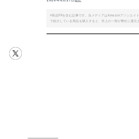
2020年8月27日
DIY
※商品PRを含む記事です。当メディアはAmazonアソシ
靴磨きセット 携帯用 靴べら付き 靴磨き & 靴べら 豪華5点セット シューケアセット 革靴 手入れ セット (検索: 靴べら 携帯 靴クリーム シューズケアセット 靴磨き用クロス ) まとめ買い ◇ SHOE CARE SET
で紹介している商品を購入すると、売上の一部が弊社に還元
楽天で詳細を見る
目次