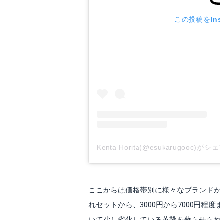
この投稿をIns
Kenta Horita(@esukarugooo)
ここからは価格帯別に様々なブランドか
れセットから、3000円から7000円
いて少し劣化している革靴を蘇らせら