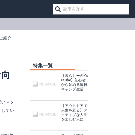
ご紹介
特集一覧
者向
【暮らしーのYo
utube】初心者
から始める毎日
キャンプ生活
安いスタ
【アウトドアで
介してい
人生を彩る】ア
クティブな人生
を楽しむ人に話
を聞いてみた