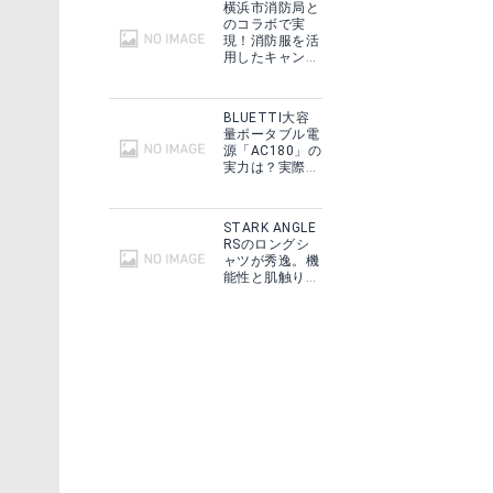
横浜市消防局と
のコラボで実
現！消防服を活
【革靴 手入れ セット】SAPHIR(サフィール) ミニJARセット ダブル （ シューケアガイド付き）靴磨き ツヤ革 クリーム クリーナー ブラシ ビジネスシューズ ツヤ出し 汚れ落とし 基本セット シューケアセット 靴 長持ち プレゼント ギフト
オレンジヒール WEB店限定 JEWEL スエードケアボックス スエード靴 お手入れセット スエード ヌバック等起毛革靴 スニーカーのケア メンテナンスにおすすめのシューケアセット(靴磨きセット)防水スプレー スウェードブラシ 消しゴム クリーナー 汚れ落とし
用したキャンプ
ギアをMakuake
る
で予約販売開
楽天で詳細を見る
始！
BLUETTI大容
量ポータブル電
源「AC180」の
実力は？実際に
フィールドで使
用した感想をご
紹介！
STARK ANGLE
RSのロングシ
ャツが秀逸。機
能性と肌触りに
思わずうっと
り！