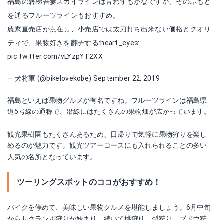
福島の磐梯吾妻スカイラインは言わずもがなですが、そのふもと
を通るフルーツラインもおすすめ。
農家直売店が点在し、小売店では太刀打ち出来ない価格とクオリ
ティで、果物好きを翻弄する:heart_eyes:
pic.twitter.com/vLYzpYT2XX
— 犬将軍 (@bikelovekobe)
September 22, 2019
福島といえば果物グルメが有名ですね。フルーツラインは福島県
道5号線の通称で、沿線にはたくさんの果物畑が広がっています。
観光果樹園もたくさんあるため、日帰りで気軽に果物狩りを楽し
めるのが魅力です。観光ツアーコースにも入れられることの多い
人気の名所となっています。
ツーリングスポットのココがおすすめ！
バイクを停めて、美味しい果物グルメを堪能しましょう。6月中旬
からサクランボ狩りが始まり、続いて桃狩り、梨狩り、ブドウ狩