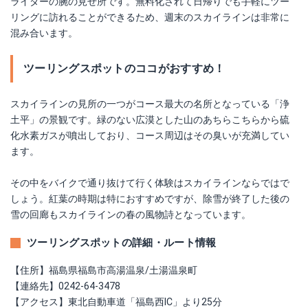
ライダーの腕の見せ所です。無料化されて日帰りでも手軽にツー
リングに訪れることができるため、週末のスカイラインは非常に
混み合います。
ツーリングスポットのココがおすすめ！
スカイラインの見所の一つがコース最大の名所となっている「浄
土平」の景観です。緑のない広漠とした山のあちらこちらから硫
化水素ガスが噴出しており、コース周辺はその臭いが充満してい
ます。
その中をバイクで通り抜けて行く体験はスカイラインならではで
しょう。紅葉の時期は特におすすめですが、除雪が終了した後の
雪の回廊もスカイラインの春の風物詩となっています。
ツーリングスポットの詳細・ルート情報
【住所】福島県福島市高湯温泉/土湯温泉町
【連絡先】0242-64-3478
【アクセス】東北自動車道「福島西IC」より25分